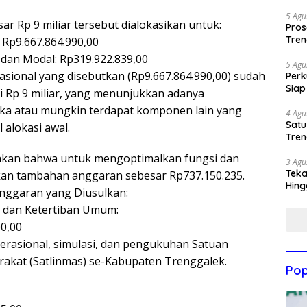
5 Agu
ar Rp 9 miliar tersebut dialokasikan untuk:
Pros
Tren
: Rp9.667.864.990,00
 dan Modal: Rp319.922.839,00
5 Agu
rasional yang disebutkan (Rp9.667.864.990,00) sudah
Perk
Siap
si Rp 9 miliar, yang menunjukkan adanya
ka atau mungkin terdapat komponen lain yang
4 Agu
Satu
 alokasi awal.
Tren
takan bahwa untuk mengoptimalkan fungsi dan
3 Agu
Teka
kan tambahan anggaran sebesar Rp737.150.235.
Hing
nggaran yang Diusulkan:
n dan Ketertiban Umum:
00,00
rasional, simulasi, dan pengukuhan Satuan
akat (Satlinmas) se-Kabupaten Trenggalek.
Pop