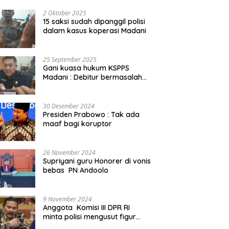
2 Oktober 2025
15 saksi sudah dipanggil polisi
dalam kasus koperasi Madani
25 September 2025
Gani kuasa hukum KSPPS
Madani : Debitur bermasalah
kita somasi
30 Desember 2024
Presiden Prabowo : Tak ada
maaf bagi koruptor
26 November 2024
Supriyani guru Honorer di vonis
bebas PN Andoolo
9 November 2024
Anggota Komisi III DPR RI
minta polisi mengusut figur
public yang terlibat promosi