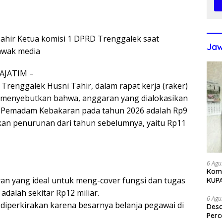
 Tahir Ketua komisi 1 DPRD Trenggalek saat
Jaw
awak media
JATIM –
 Trenggalek Husni Tahir, dalam rapat kerja (raker)
 menyebutkan bahwa, anggaran yang dialokasikan
n Pemadam Kebakaran pada tahun 2026 adalah Rp9
kan penurunan dari tahun sebelumnya, yaitu Rp11
6 Agu
Komi
an yang ideal untuk meng-cover fungsi dan tugas
KUP
dalah sekitar Rp12 miliar.
6 Agu
 diperkirakan karena besarnya belanja pegawai di
Des
Perc