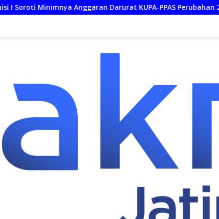
 Anggaran Darurat KUPA-PPAS Perubahan 2026
Desak Ke