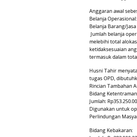
​Anggaran awal sebes
​Belanja Operasional
​Belanja Barang/Jasa
​ Jumlah belanja ope
melebihi total aloka
ketidaksesuaian ang
termasuk dalam total
​Husni Tahir menya
tugas OPD, dibutuh
​Rincian Tambahan A
​Bidang Ketentrama
​Jumlah: Rp353.250.0
Digunakan untuk ope
Perlindungan Masyar
​Bidang Kebakaran: