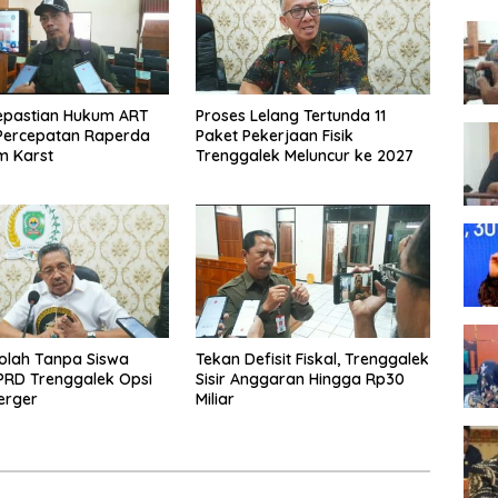
epastian Hukum ART
Proses Lelang Tertunda 11
Percepatan Raperda
Paket Pekerjaan Fisik
m Karst
Trenggalek Meluncur ke 2027
olah Tanpa Siswa
Tekan Defisit Fiskal, Trenggalek
PRD Trenggalek Opsi
Sisir Anggaran Hingga Rp30
Merger
Miliar