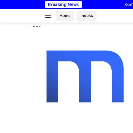
Langsung
Breaking News
Komisi I Soroti Minimnya
ke
konten
Home
Indeks
tutup