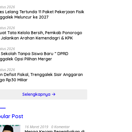
stus 2026
es Lelang Tertunda 11 Paket Pekerjaan Fisik
ggalek Meluncur ke 2027
stus 2026
uat Tata Kelola Bersih, Pemkab Ponorogo
 Jalankan Arahan Kemendagri & KPK
stus 2026
 Sekolah Tanpa Siswa Baru ” DPRD
ggalek Opsi Pilihan Merger
stus 2026
n Defisit Fiskal, Trenggalek Sisir Anggaran
ga Rp30 Miliar
Selengkapnya
ular Post
16 Maret 2019
0 Komentar
Menag Kecam Penembakan di