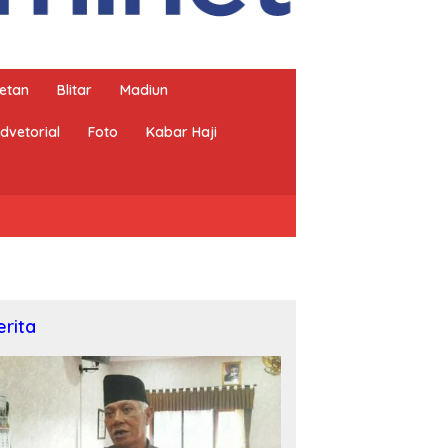
etan
Blitar
Madiun
dvetorial
Foto
Kabar Haji
erita