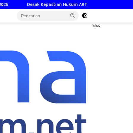
pastian Hukum ART Dorong Percepatan Raperda Ekosistem Kar
tutup