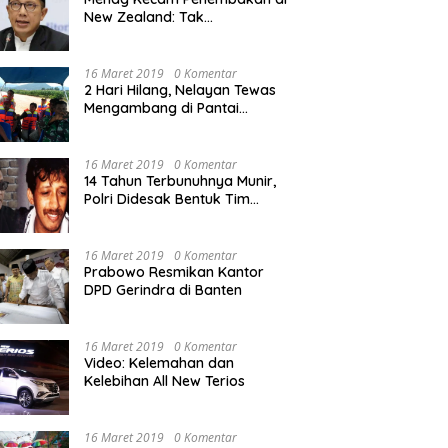
New Zealand: Tak
Berperikemanusiaan!
16 Maret 2019
0 Komentar
2 Hari Hilang, Nelayan Tewas
Mengambang di Pantai
Cipalawah Garut
16 Maret 2019
0 Komentar
14 Tahun Terbunuhnya Munir,
Polri Didesak Bentuk Tim
Khusus
16 Maret 2019
0 Komentar
Prabowo Resmikan Kantor
DPD Gerindra di Banten
16 Maret 2019
0 Komentar
Video: Kelemahan dan
Kelebihan All New Terios
16 Maret 2019
0 Komentar