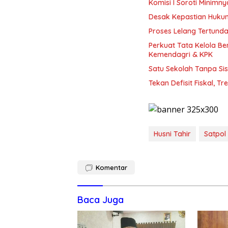
Komisi I Soroti Minim
Desak Kepastian Huku
Proses Lelang Tertunda
Perkuat Tata Kelola B
Kemendagri & KPK
Satu Sekolah Tanpa Sis
Tekan Defisit Fiskal, T
Husni Tahir
Satpol
Komentar
Baca Juga