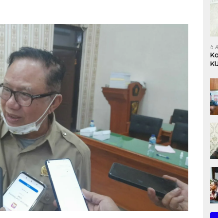
6 
Ko
KU