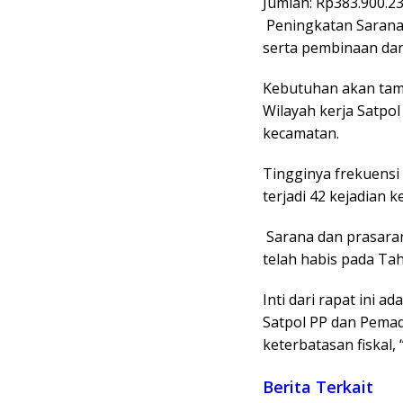
​Jumlah: Rp383.900.2
​ Peningkatan Saran
serta pembinaan da
​Kebutuhan akan tam
Wilayah kerja Satp
kecamatan.
​Tingginya frekuens
terjadi 42 kejadian 
​ Sarana dan prasar
telah habis pada Ta
​Inti dari rapat ini
Satpol PP dan Pema
keterbatasan fiskal,
Berita Terkait