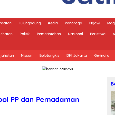
Pacitan
Tulungagung
Kediri
Ponorogo
Ngawi
Mag
sehatan
Politik
Pemerintahan
Nasional
Peristiwa
A
ejahatan
Nissan
Bulutangkis
DKI Jakarta
Gerindra
B
tpol PP dan Pemadaman