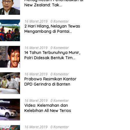
New Zealand: Tak
Berperikemanusiaan!
16 Maret 2019
0 Komentar
2 Hari Hilang, Nelayan Tewas
Mengambang di Pantai
Cipalawah Garut
16 Maret 2019
0 Komentar
14 Tahun Terbunuhnya Munir,
Polri Didesak Bentuk Tim
Khusus
16 Maret 2019
0 Komentar
Prabowo Resmikan Kantor
DPD Gerindra di Banten
16 Maret 2019
0 Komentar
Video: Kelemahan dan
Kelebihan All New Terios
16 Maret 2019
0 Komentar