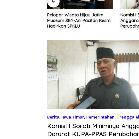
Pelopor Wisata Hijau Jatim
k Jadi Muzaki:
Komisi I
Museum SBY-Ani Pacitan Resmi
ong Kemandirian
Anggara
Hadirkan SPKLU
MKM
Perubah
Berita
,
Jawa Timur
,
Pemerintahan
,
Trenggale
Komisi I Soroti Minimnya Angg
Darurat KUPA-PPAS Perubaha