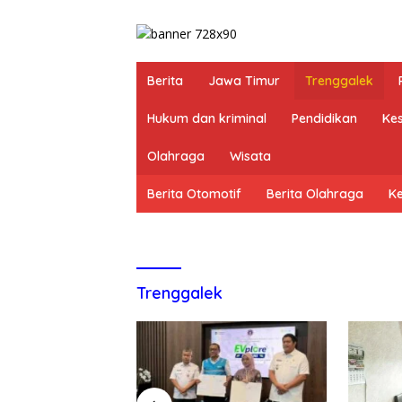
Berita
Jawa Timur
Trenggalek
Hukum dan kriminal
Pendidikan
Ke
Olahraga
Wisata
Berita Otomotif
Berita Olahraga
K
Trenggalek