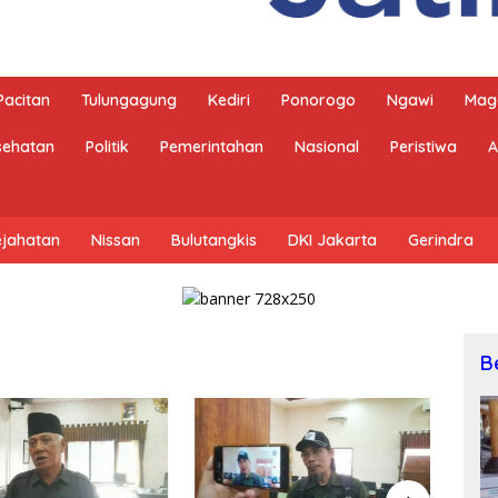
Pacitan
Tulungagung
Kediri
Ponorogo
Ngawi
Mag
sehatan
Politik
Pemerintahan
Nasional
Peristiwa
A
ejahatan
Nissan
Bulutangkis
DKI Jakarta
Gerindra
B