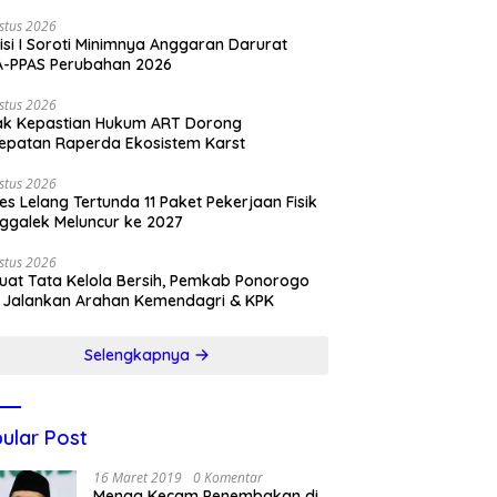
stus 2026
si I Soroti Minimnya Anggaran Darurat
A-PPAS Perubahan 2026
stus 2026
ak Kepastian Hukum ART Dorong
epatan Raperda Ekosistem Karst
stus 2026
es Lelang Tertunda 11 Paket Pekerjaan Fisik
ggalek Meluncur ke 2027
stus 2026
uat Tata Kelola Bersih, Pemkab Ponorogo
 Jalankan Arahan Kemendagri & KPK
Selengkapnya
ular Post
16 Maret 2019
0 Komentar
Menag Kecam Penembakan di