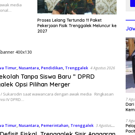
n awak media
ional…
Proses Lelang Tertunda 11 Paket
Pekerjaan Fisik Trenggalek Meluncur ke
Jaw
2027
wa Timur
,
Nusantara
,
Pendidikan
,
Trenggalek
4 Agustus 2026
ekolah Tanpa Siswa Baru ” DPRD
alek Opsi Pilihan Merger
y / Sukarodin saat wawancara dengan awak media Ringkasan
misi IV DPRD…
7 Agu
Dari
Kem
7 Agu
wa Timur
,
Nusantara
,
Pemerintahan
,
Trenggalek
3 Agustus
Pelo
Paci
Defisit Fiskal, Trenggalek Sisir Anggaran