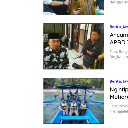
dengan a
Berita
,
Ja
Ancam
APBD 
Foto: Bob
Ringkasan
Berita
,
Ja
Nginti
Mutiar
Foto: Prok
Trenggal