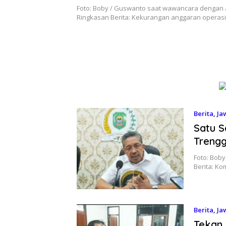
Foto: Boby / Guswanto saat wawancara denga
Ringkasan Berita: Kekurangan anggaran operas
Berita
,
Ja
Satu S
Trengg
Foto: Bob
Berita: Ko
Berita
,
Ja
2026
Tekan 