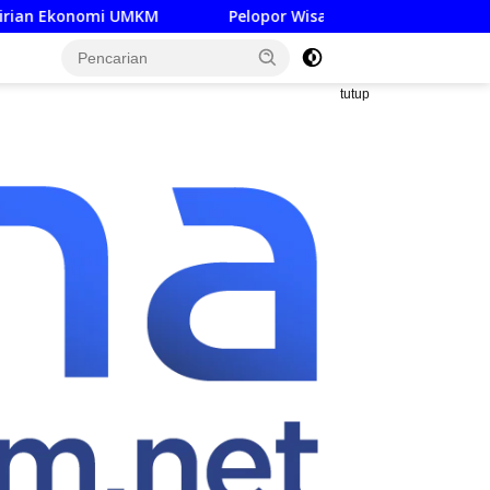
KM
Pelopor Wisata Hijau Jatim Museum SBY-Ani Pacitan
tutup