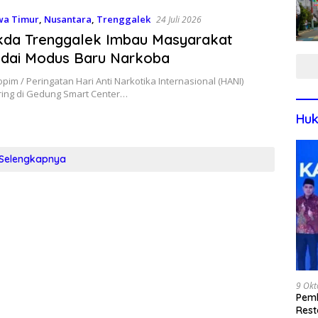
wa Timur
,
Nusantara
,
Trenggalek
24 Juli 2026
kda Trenggalek Imbau Masyarakat
dai Modus Baru Narkoba
opim / Peringatan Hari Anti Narkotika Internasional (HANI)
ring di Gedung Smart Center…
Huk
Selengkapnya
9 Okt
Pemk
Rest