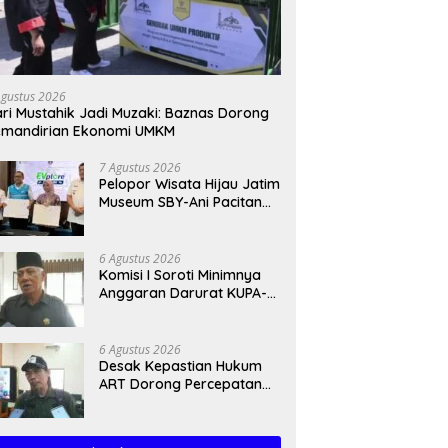
Perkuat Tata Kelola Bersih,
S
s Lelang Tertunda 11
Pemkab Ponorogo Siap
B
 Pekerjaan Fisik
Jalankan Arahan Kemendagri
P
galek Meluncur ke 2027
Agustus 2026
& KPK
ri Mustahik Jadi Muzaki: Baznas Dorong
emandirian Ekonomi UMKM
7 Agustus 2026
Pelopor Wisata Hijau Jatim
Museum SBY-Ani Pacitan
Resmi Hadirkan SPKLU
6 Agustus 2026
Komisi I Soroti Minimnya
Anggaran Darurat KUPA-
PPAS Perubahan 2026
6 Agustus 2026
Desak Kepastian Hukum
ART Dorong Percepatan
Raperda Ekosistem Karst