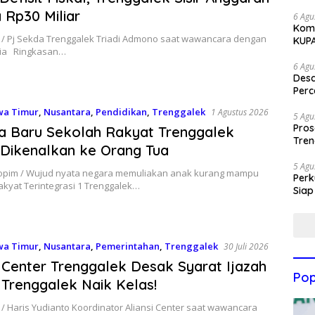
 Rp30 Miliar
6 Agu
Komi
by / Pj Sekda Trenggalek Triadi Admono saat wawancara dengan
KUP
ia Ringkasan…
6 Agu
Des
Perc
wa Timur
,
Nusantara
,
Pendidikan
,
Trenggalek
1 Agustus 2026
5 Agu
Pros
a Baru Sekolah Rakyat Trenggalek
Tren
Dikenalkan ke Orang Tua
5 Agu
kopim / Wujud nyata negara memuliakan anak kurang mampu
Perk
kyat Terintegrasi 1 Trenggalek…
Siap
wa Timur
,
Nusantara
,
Pemerintahan
,
Trenggalek
30 Juli 2026
i Center Trenggalek Desak Syarat Ijazah
Pop
Trenggalek Naik Kelas!
 / Haris Yudianto Koordinator Aliansi Center saat wawancara