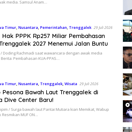
wak media. Samsul Anam…
wa Timur
,
Nusantara
,
Pemerintahan
,
Trenggalek
29 Juli 2026
 Hak PPPK Rp257 Miliar Pembahasan
Trenggalek 2027 Menemui Jalan Buntu
y / Doding Rachmadi saat wawancara dengan awak media
 Berita: Pembahasan KUA-PPAS…
wa Timur
,
Nusantara
,
Trenggalek
,
Wisata
29 Juli 2026
p Pesona Bawah Laut Trenggalek di
a Dive Center Baru!
opim / Surga bawah laut Pantai Mutiara kian Memikat, Wabup
ek Resmikan MUF ON…