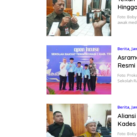
Hingga
​​Foto: Bo
awak med
Berita
,
Ja
Asram
Resmi 
Foto: Pro
Sekolah Ra
Berita
,
Ja
Alians
Kades 
Foto: Boby