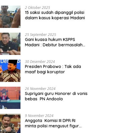
2 Oktober 2025
15 saksi sudah dipanggil polisi
dalam kasus koperasi Madani
25 September 2025
Gani kuasa hukum KSPPS
Madani : Debitur bermasalah
kita somasi
30 Desember 2024
Presiden Prabowo : Tak ada
maaf bagi koruptor
26 November 2024
Supriyani guru Honorer di vonis
bebas PN Andoolo
9 November 2024
Anggota Komisi III DPR RI
minta polisi mengusut figur
public yang terlibat promosi