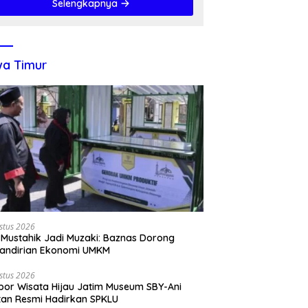
Selengkapnya
a Timur
stus 2026
 Mustahik Jadi Muzaki: Baznas Dorong
andirian Ekonomi UMKM
stus 2026
por Wisata Hijau Jatim Museum SBY-Ani
tan Resmi Hadirkan SPKLU