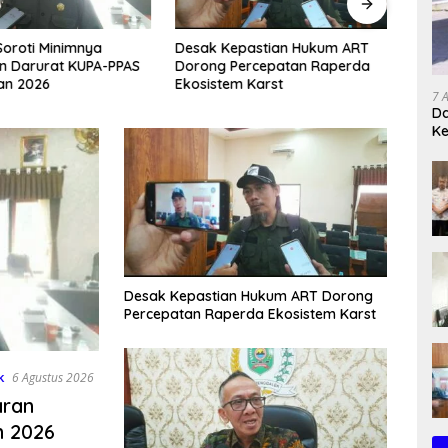
 Soroti Minimnya
Desak Kepastian Hukum ART
Prose
n Darurat KUPA-PPAS
Dorong Percepatan Raperda
Paket
an 2026
Ekosistem Karst
Treng
7 
Da
K
Desak Kepastian Hukum ART Dorong
Percepatan Raperda Ekosistem Karst
k
6 Agustus 2026
aran
n 2026