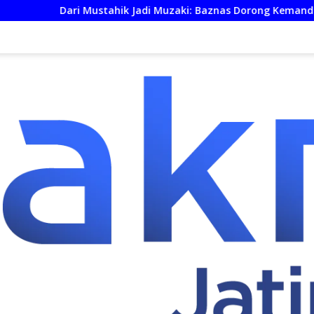
ustahik Jadi Muzaki: Baznas Dorong Kemandirian Ekonomi UM