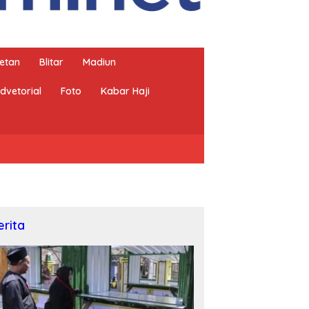
etan
Blitar
Madiun
dvetorial
Foto
Kabar Haji
erita