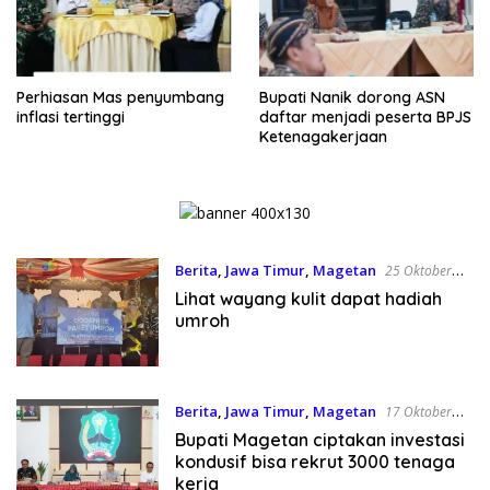
Perhiasan Mas penyumbang
Bupati Nanik dorong ASN
inflasi tertinggi
daftar menjadi peserta BPJS
Ketenagakerjaan
Berita
,
Jawa Timur
,
Magetan
25 Oktober
2025
Lihat wayang kulit dapat hadiah
umroh
Berita
,
Jawa Timur
,
Magetan
17 Oktober
2025
Bupati Magetan ciptakan investasi
kondusif bisa rekrut 3000 tenaga
kerja