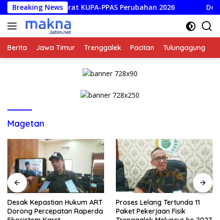
Langsung
ggaran Darurat KUPA-PPAS Perubahan 2026
Breaking News
Desak Kepas
ke
konten
Berita
Jawa Timur
Trenggalek
Pacitan
Tulungagung
K
Magetan
Desak Kepastian Hukum ART
Proses Lelang Tertunda 11
Dorong Percepatan Raperda
Paket Pekerjaan Fisik
Ekosistem Karst
Trenggalek Meluncur ke 2027