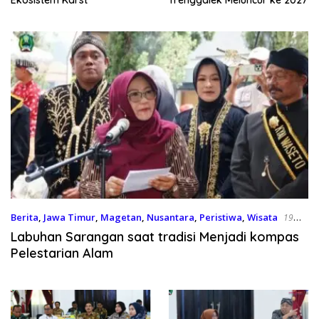
Berita
,
Jawa Timur
,
Magetan
,
Nusantara
,
Peristiwa
,
Wisata
19
Januari 2026
Labuhan Sarangan saat tradisi Menjadi kompas
Pelestarian Alam