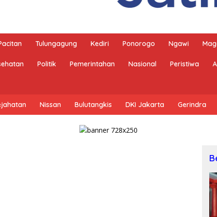
Pacitan
Tulungagung
Kediri
Ponorogo
Ngawi
Mag
sehatan
Politik
Pemerintahan
Nasional
Peristiwa
A
ejahatan
Nissan
Bulutangkis
DKI Jakarta
Gerindra
B