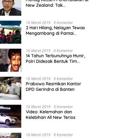
New Zealand: Tak
Berperikemanusiaan!
16 Maret 2019
0 Komentar
2 Hari Hilang, Nelayan Tewas
Mengambang di Pantai
Cipalawah Garut
16 Maret 2019
0 Komentar
14 Tahun Terbunuhnya Munir,
Polri Didesak Bentuk Tim
Khusus
16 Maret 2019
0 Komentar
Prabowo Resmikan Kantor
DPD Gerindra di Banten
16 Maret 2019
0 Komentar
Video: Kelemahan dan
Kelebihan All New Terios
16 Maret 2019
0 Komentar