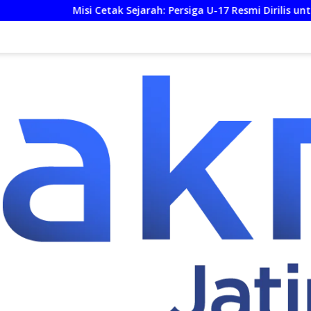
Misi Cetak Sejarah: Persiga U-17 Resmi Dirilis untuk Piala So