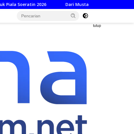
eratin 2026
Dari Mustahik Jadi Muzaki: Baznas Dorong
tutup