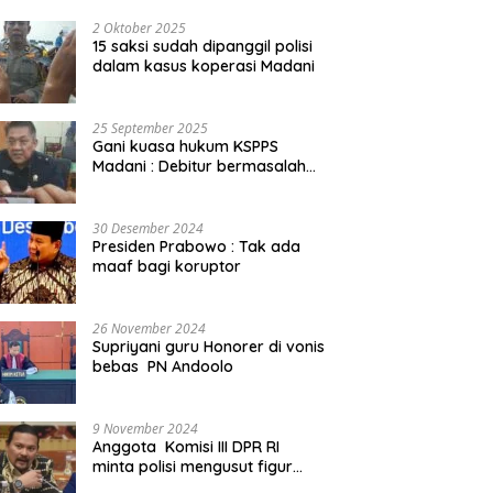
2 Oktober 2025
15 saksi sudah dipanggil polisi
dalam kasus koperasi Madani
25 September 2025
Gani kuasa hukum KSPPS
Madani : Debitur bermasalah
kita somasi
30 Desember 2024
Presiden Prabowo : Tak ada
maaf bagi koruptor
26 November 2024
Supriyani guru Honorer di vonis
bebas PN Andoolo
9 November 2024
Anggota Komisi III DPR RI
minta polisi mengusut figur
public yang terlibat promosi