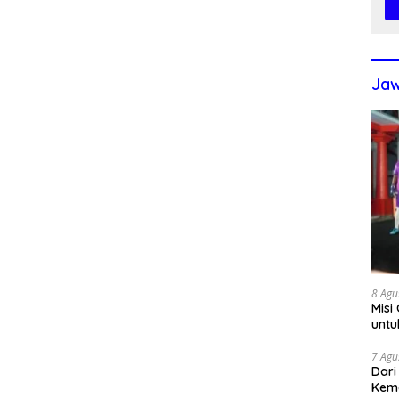
Jaw
8 Agu
Misi
untu
7 Agu
Dari
Kem