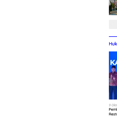
Huk
9 Okt
Pemk
Rest