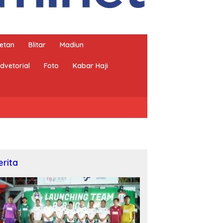
etan
Blitar
Madiun
dvetorial
Foto
Kabar Haji
erita