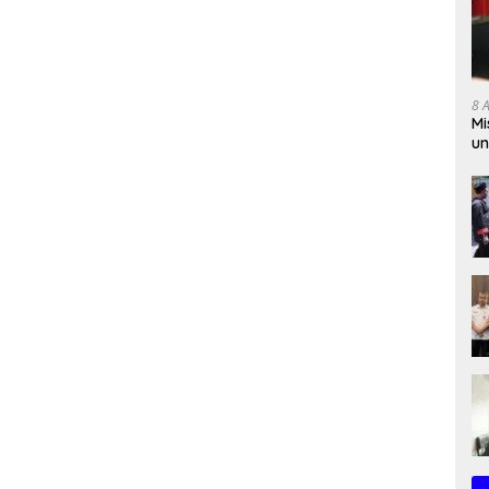
8 
Mi
un