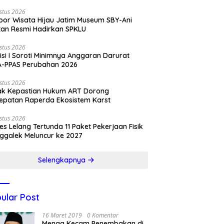
stus 2026
por Wisata Hijau Jatim Museum SBY-Ani
tan Resmi Hadirkan SPKLU
stus 2026
si I Soroti Minimnya Anggaran Darurat
A-PPAS Perubahan 2026
stus 2026
ak Kepastian Hukum ART Dorong
epatan Raperda Ekosistem Karst
stus 2026
es Lelang Tertunda 11 Paket Pekerjaan Fisik
ggalek Meluncur ke 2027
Selengkapnya
ular Post
16 Maret 2019
0 Komentar
Menag Kecam Penembakan di