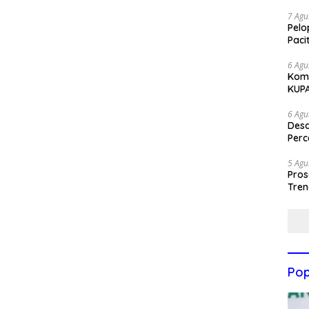
7 Agu
Pelo
Paci
6 Agu
Komi
KUP
6 Agu
Des
Perc
5 Agu
Pros
Tren
Pop