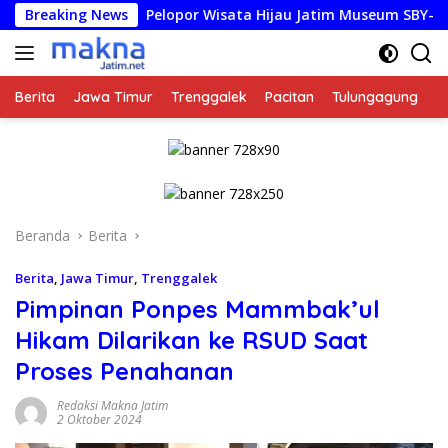
Langsung
Breaking News
Pelopor Wisata Hijau Jatim Museum SBY-Ani Pacitan R
ke
konten
Berita
Jawa Timur
Trenggalek
Pacitan
Tulungagung
K
Beranda
Berita
Berita
,
Jawa Timur
,
Trenggalek
Pimpinan Ponpes Mammbak’ul
Hikam Dilarikan ke RSUD Saat
Proses Penahanan
Redaksi Makna Jatim
2 Oktober 2024