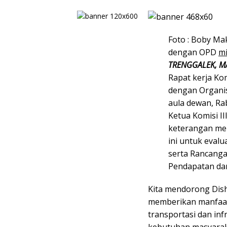
Foto : Boby Mak
dengan OPD
mi
TRENGGALEK, M
Rapat kerja Ko
dengan Organis
aula dewan, Ra
Ketua Komisi I
keterangan me
ini untuk eval
serta Rancang
Pendapatan dan
Kita mendorong Dis
memberikan manfaat
transportasi dan in
kebutuhan masyarak