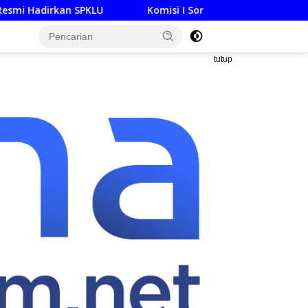
Komisi I Soroti Minimnya Anggaran Darurat KUPA-PPAS
tutup