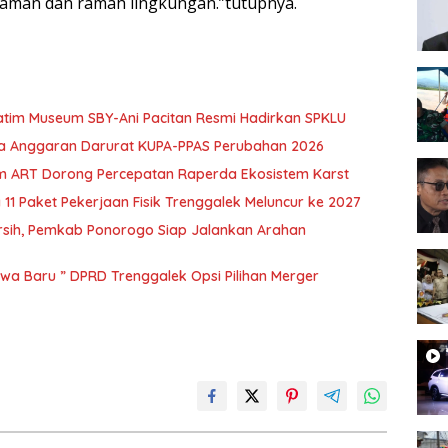
h aman dan ramah lingkungan.”tutupnya.
Jatim Museum SBY-Ani Pacitan Resmi Hadirkan SPKLU
nya Anggaran Darurat KUPA-PPAS Perubahan 2026
m ART Dorong Percepatan Raperda Ekosistem Karst
 11 Paket Pekerjaan Fisik Trenggalek Meluncur ke 2027
ersih, Pemkab Ponorogo Siap Jalankan Arahan
wa Baru ” DPRD Trenggalek Opsi Pilihan Merger