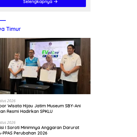
Selengkapnya
a Timur
stus 2026
por Wisata Hijau Jatim Museum SBY-Ani
tan Resmi Hadirkan SPKLU
stus 2026
si I Soroti Minimnya Anggaran Darurat
A-PPAS Perubahan 2026