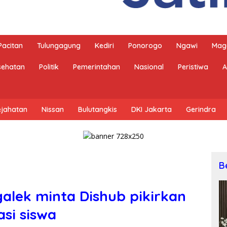
Pacitan
Tulungagung
Kediri
Ponorogo
Ngawi
Mag
sehatan
Politik
Pemerintahan
Nasional
Peristiwa
A
ejahatan
Nissan
Bulutangkis
DKI Jakarta
Gerindra
B
galek minta Dishub pikirkan
si siswa