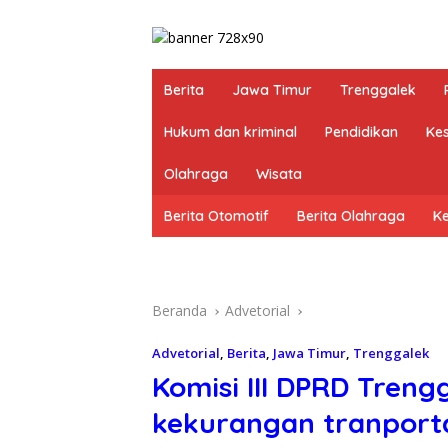
Berita
Jawa Timur
Trenggalek
Hukum dan kriminal
Pendidikan
Ke
Olahraga
Wisata
Berita Otomotif
Berita Olahraga
K
Beranda
Advetorial
Advetorial
,
Berita
,
Jawa Timur
,
Trenggalek
Komisi III DPRD Treng
kekurangan tranporta