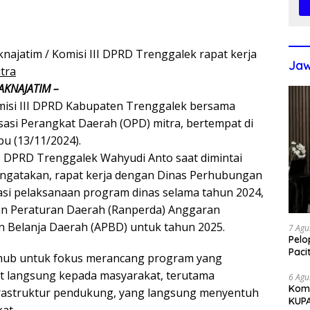
najatim / Komisi III DPRD Trenggalek rapat kerja
Jaw
tra
AKNAJATIM –
misi III DPRD Kabupaten Trenggalek bersama
asi Perangkat Daerah (OPD) mitra, bertempat di
bu (13/11/2024).
II DPRD Trenggalek Wahyudi Anto saat dimintai
ngatakan, rapat kerja dengan Dinas Perhubungan
uasi pelaksanaan program dinas selama tahun 2024,
an Peraturan Daerah (Ranperda) Anggaran
 Belanja Daerah (APBD) untuk tahun 2025.
7 Agu
Pelo
Paci
hub untuk fokus merancang program yang
 langsung kepada masyarakat, terutama
6 Agu
Komi
frastruktur pendukung, yang langsung menyentuh
KUP
at,