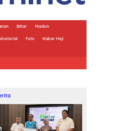
etan
Blitar
Madiun
dvetorial
Foto
Kabar Haji
erita