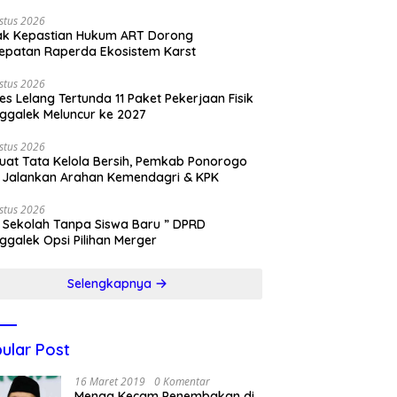
stus 2026
ak Kepastian Hukum ART Dorong
epatan Raperda Ekosistem Karst
stus 2026
es Lelang Tertunda 11 Paket Pekerjaan Fisik
ggalek Meluncur ke 2027
stus 2026
uat Tata Kelola Bersih, Pemkab Ponorogo
 Jalankan Arahan Kemendagri & KPK
stus 2026
 Sekolah Tanpa Siswa Baru ” DPRD
ggalek Opsi Pilihan Merger
Selengkapnya
ular Post
16 Maret 2019
0 Komentar
Menag Kecam Penembakan di