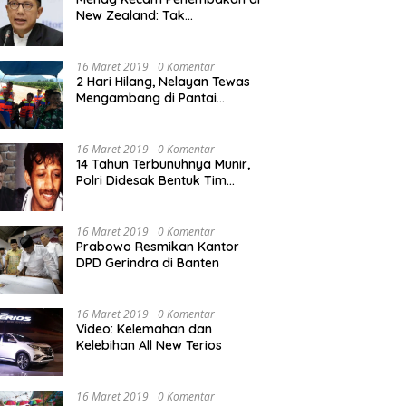
New Zealand: Tak
Berperikemanusiaan!
16 Maret 2019
0 Komentar
2 Hari Hilang, Nelayan Tewas
Mengambang di Pantai
Cipalawah Garut
16 Maret 2019
0 Komentar
14 Tahun Terbunuhnya Munir,
Polri Didesak Bentuk Tim
Khusus
16 Maret 2019
0 Komentar
Prabowo Resmikan Kantor
DPD Gerindra di Banten
16 Maret 2019
0 Komentar
Video: Kelemahan dan
Kelebihan All New Terios
16 Maret 2019
0 Komentar