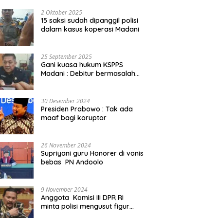
2 Oktober 2025
15 saksi sudah dipanggil polisi
dalam kasus koperasi Madani
25 September 2025
Gani kuasa hukum KSPPS
Madani : Debitur bermasalah
kita somasi
30 Desember 2024
Presiden Prabowo : Tak ada
maaf bagi koruptor
26 November 2024
Supriyani guru Honorer di vonis
bebas PN Andoolo
9 November 2024
Anggota Komisi III DPR RI
minta polisi mengusut figur
public yang terlibat promosi