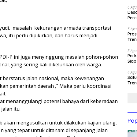
6 Agu
Des
Perc
udi, masalah kekurangan armada transportasi
5 Agu
Pros
a, itu perlu dipikirkan, dan harus menjadi
Tren
5 Agu
Perk
ri PDI-P ini juga menyinggung masalah pohon-pohon
Siap
onal, yang sering kali dikeluhkan oleh warga.
4 Agu
Satu
ut berstatus jalan nasional, maka kewenangan
Tren
an pemerintah daerah ,” Maka perlu koordinasi
it.
at menanggulangi potensi bahaya dari keberadaan
jalan itu.
Pop
 akan mengusulkan untuk dilakukan kajian ulang,
n yang tepat untuk ditanam di sepanjang Jalan