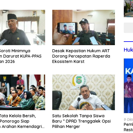
Huk
 Soroti Minimnya
Desak Kepastian Hukum ART
n Darurat KUPA-PPAS
Dorong Percepatan Raperda
an 2026
Ekosistem Karst
ata Kelola Bersih,
Satu Sekolah Tanpa Siswa
9 Okt
Ponorogo Siap
Baru ” DPRD Trenggalek Opsi
Pemk
n Arahan Kemendagri
Pilihan Merger
Rest