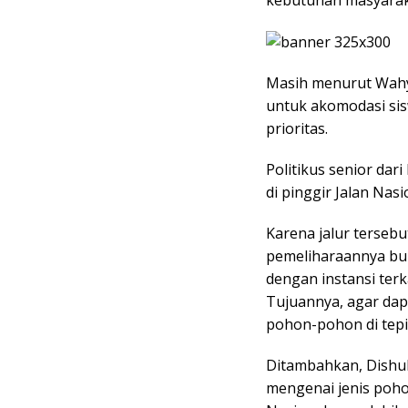
Masih menurut Wahy
untuk akomodasi sisw
prioritas.
Politikus senior da
di pinggir Jalan Nasi
Karena jalur terseb
pemeliharaannya buk
dengan instansi terka
Tujuannya, agar dap
pohon-pohon di tepi 
Ditambahkan, Dishub
mengenai jenis poho