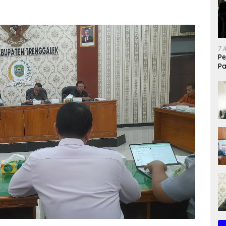
7 
Pe
Pa