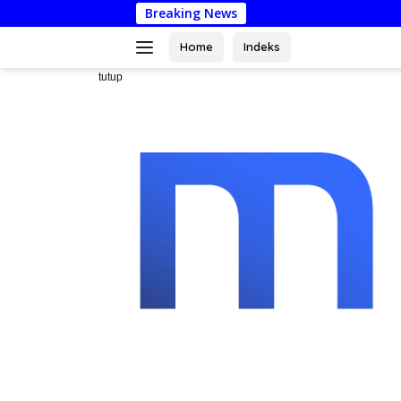
Langsung
Breaking News
Pelopor Wis
ke
konten
Home
Indeks
tutup