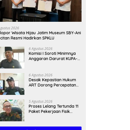
Agustus 2026
lopor Wisata Hijau Jatim Museum SBY-Ani
citan Resmi Hadirkan SPKLU
6 Agustus 2026
Komisi I Soroti Minimnya
Anggaran Darurat KUPA-
PPAS Perubahan 2026
6 Agustus 2026
Desak Kepastian Hukum
ART Dorong Percepatan
Raperda Ekosistem Karst
5 Agustus 2026
Proses Lelang Tertunda 11
Paket Pekerjaan Fisik
Trenggalek Meluncur ke
2027