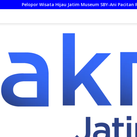
ata Hijau Jatim Museum SBY-Ani Pacitan Resmi Hadirkan SPKLU