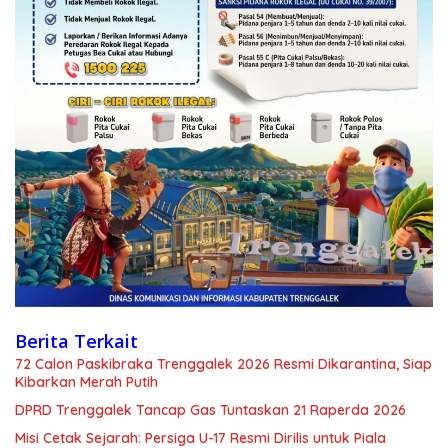
Berita Terkait
72 Calon Paskibraka Trenggalek 2026 Resmi Dikarantina, Siap
Kibarkan Merah Putih
DPRD Trenggalek Tancap Gas Tuntaskan 21 Raperda 2026
Misi Cetak Sejarah: Persiga U-17 Resmi Dirilis untuk Piala