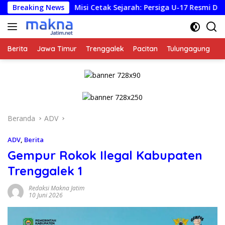
Langsung
Breaking News
Misi Cetak Sejarah: Persiga U-17 Resmi Dirilis untuk Piala 
ke
konten
Berita
Jawa Timur
Trenggalek
Pacitan
Tulungagung
K
Beranda
ADV
ADV
,
Berita
Gempur Rokok Ilegal Kabupaten
Trenggalek 1
Redaksi Makna Jatim
10 Juni 2026