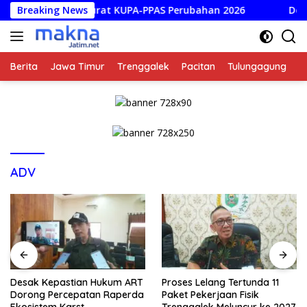
Langsung
ggaran Darurat KUPA-PPAS Perubahan 2026
Breaking News
Desak Kepas
ke
konten
Berita
Jawa Timur
Trenggalek
Pacitan
Tulungagung
K
ADV
Desak Kepastian Hukum ART
Proses Lelang Tertunda 11
Dorong Percepatan Raperda
Paket Pekerjaan Fisik
Ekosistem Karst
Trenggalek Meluncur ke 2027