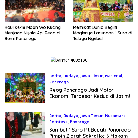
Haul ke-18 Mbah Wo Kucing
Memikat Dunia Begini
Menjaga Nyala Api Reog di
Magisnya Larungan 1 Suro di
Bumi Ponorogo
Telaga Ngebel
Berita
,
Budaya
,
Jawa Timur
,
Nasional
,
Ponorogo
17 Juni 2026
Reog Ponorogo Jadi Motor
Ekonomi Terbesar Kedua di Jatim!
Berita
,
Budaya
,
Jawa Timur
,
Nusantara
,
Peristiwa
,
Ponorogo
15 Juni 2026
Sambut 1 Suro Plt Bupati Ponorogo
Pimpin Ziarah Sakral ke 6 Makam