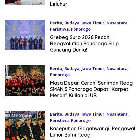
Leluhur
Berita
,
Budaya
,
Jawa Timur
,
Nusantara
,
Peristiwa
,
Ponorogo
8 Juni 2026
Grebeg Suro 2026 Pecah!
Reogvolution Ponorogo Siap
Guncang Dunia!
Berita
,
Budaya
,
Jawa Timur
,
Nusantara
,
Ponorogo
3 Juni 2026
Masa Depan Cerah! Seniman Reog
SMAN 3 Ponorogo Dapat “Karpet
Merah” Kuliah di UB
Berita
,
Budaya
,
Jawa Timur
,
Nusantara
,
Peristiwa
,
Ponorogo
28 Mei 2026
Kasepuhan Glagahwangi: Pengawal
Luhur Bumi Reog