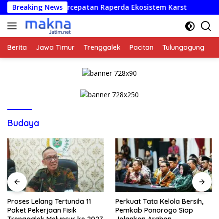
Langsung
orong Percepatan Raperda Ekosistem Karst
Breaking News
Proses Lel
ke
konten
Berita
Jawa Timur
Trenggalek
Pacitan
Tulungagung
K
Budaya
Proses Lelang Tertunda 11
Perkuat Tata Kelola Bersih,
Paket Pekerjaan Fisik
Pemkab Ponorogo Siap
Trenggalek Meluncur ke 2027
Jalankan Arahan