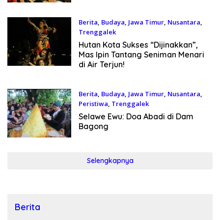
Berita
,
Budaya
,
Jawa Timur
,
Nusantara
,
Trenggalek
19 Mei 2026
Hutan Kota Sukses “Dijinakkan”,
Mas Ipin Tantang Seniman Menari
di Air Terjun!
Berita
,
Budaya
,
Jawa Timur
,
Nusantara
,
Peristiwa
,
Trenggalek
9 Mei 2026
Selawe Ewu: Doa Abadi di Dam
Bagong
Selengkapnya
Berita