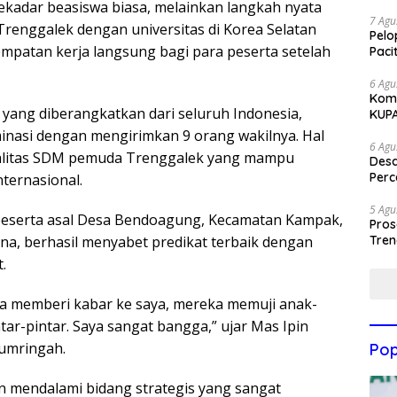
sekadar beasiswa biasa, melainkan langkah nyata
7 Agu
renggalek dengan universitas di Korea Selatan
Pelo
patan kerja langsung bagi para peserta setelah
Paci
6 Agu
Komi
ta yang diberangkatkan dari seluruh Indonesia,
KUP
nasi dengan mengirimkan 9 orang wakilnya. Hal
6 Agu
alitas SDM pemuda Trenggalek yang mampu
Des
Perc
nternasional.
5 Agu
 peserta asal Desa Bendoagung, Kecamatan Kampak,
Pros
Tren
na, berhasil menyabet predikat terbaik dengan
.
ea memberi kabar ke saya, mereka memuji anak-
ar-pintar. Saya sangat bangga,” ujar Mas Ipin
sumringah.
Pop
an mendalami bidang strategis yang sangat