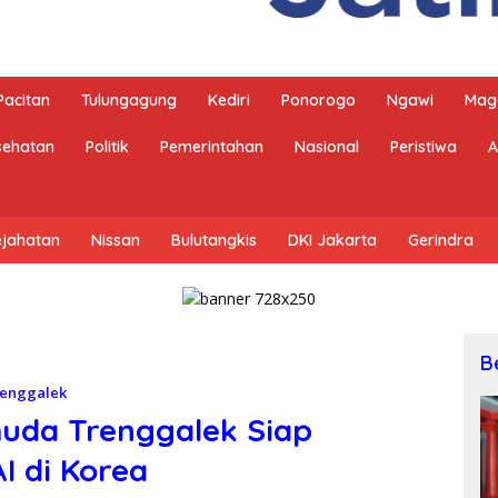
Pacitan
Tulungagung
Kediri
Ponorogo
Ngawi
Mag
sehatan
Politik
Pemerintahan
Nasional
Peristiwa
A
ejahatan
Nissan
Bulutangkis
DKI Jakarta
Gerindra
B
enggalek
uda Trenggalek Siap
I di Korea