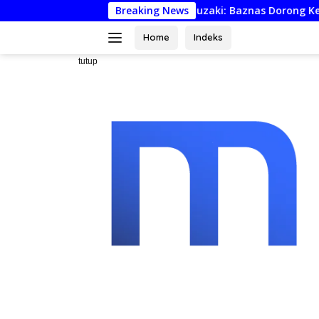
Langsung
ari Mustahik Jadi Muzaki: Baznas Dorong Kemandirian Ekonom
Breaking News
ke
konten
Home
Indeks
tutup