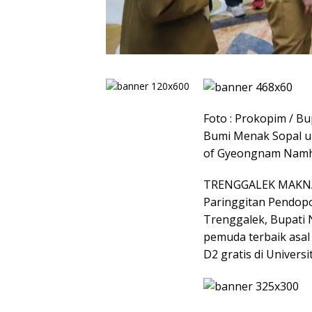
Foto : Prokopim / B
Bumi Menak Sopal un
of Gyeongnam Namha
​TRENGGALEK MAKNA
Paringgitan Pendopo
Trenggalek, Bupati 
pemuda terbaik asa
D2 gratis di Univer