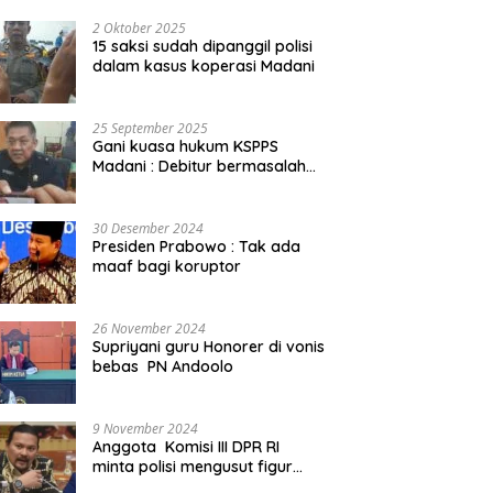
2 Oktober 2025
15 saksi sudah dipanggil polisi
dalam kasus koperasi Madani
25 September 2025
Gani kuasa hukum KSPPS
Madani : Debitur bermasalah
kita somasi
30 Desember 2024
Presiden Prabowo : Tak ada
maaf bagi koruptor
26 November 2024
Supriyani guru Honorer di vonis
bebas PN Andoolo
9 November 2024
Anggota Komisi III DPR RI
minta polisi mengusut figur
public yang terlibat promosi