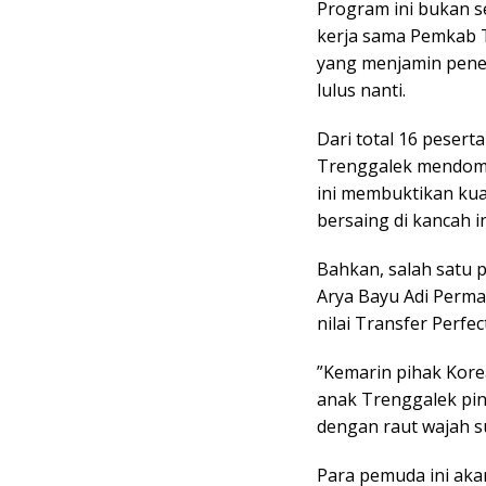
​Program ini bukan 
kerja sama Pemkab T
yang menjamin penem
lulus nanti.
​Dari total 16 peser
Trenggalek mendomi
ini membuktikan ku
bersaing di kancah i
​Bahkan, salah satu
Arya Bayu Adi Perma
nilai Transfer Perfect
​”Kemarin pihak Kor
anak Trenggalek pint
dengan raut wajah 
​Para pemuda ini ak