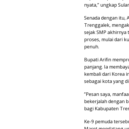
nyata,” ungkap Sula
​Senada dengan itu,
Trenggalek, mengak
sejak SMP akhirnya t
proses, mulai dari k
penuh.
​Bupati Arifin mempr
panjang. Ia membay
kembali dari Korea 
sebagai kota yang d
​”Pesan saya, manfaa
bekerjalah dengan 
bagi Kabupaten Tren
​Ke-9 pemuda terseb
Maret mendatang un