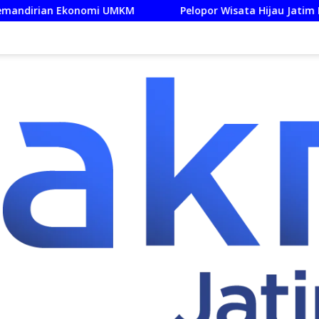
i UMKM
Pelopor Wisata Hijau Jatim Museum SBY-Ani Pa