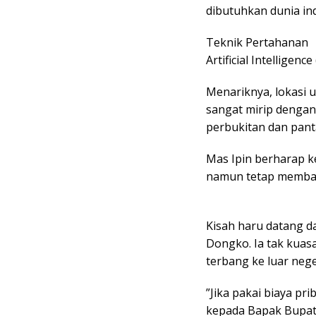
dibutuhkan dunia indu
​Teknik Pertahanan
​Artificial Intelligence 
​Menariknya, lokasi 
sangat mirip dengan 
perbukitan dan panta
Mas Ipin berharap k
namun tetap membaw
Kisah haru datang da
Dongko. Ia tak kuas
terbang ke luar nege
​”Jika pakai biaya pr
kepada Bapak Bupati