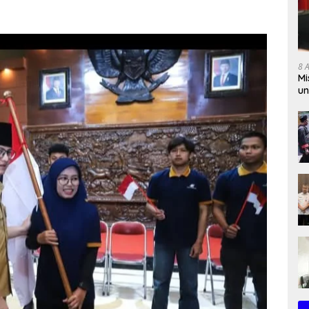
8 
Mi
un