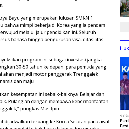
m.
 Arya Bayu yang merupakan lulusan SMKN 1
u bahwa mimpi bekerja di Korea yang ia pendam
erwujud melalui jalur pendidikan ini. Seluruh
ursus bahasa hingga pengurusan visa, difasilitasi
Huk
oyeksikan program ini sebagai investasi jangka
angkan 30-50 tahun ke depan, para pemuda yang
ini akan menjadi motor penggerak Trenggalek
inamis dan maju.
tkan kesempatan ini sebaik-baiknya. Belajar dan
baik. Pulanglah dengan membawa kebermanfaatan
ggalek,” pungkas Mas Ipin.
9 Okt
Pemk
ut dijadwalkan terbang ke Korea Selatan pada awal
Rest
tuk memulai babak baru dalam hidup mereka.