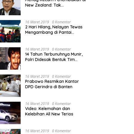
New Zealand: Tak
Berperikemanusiaan!
16 Maret 2019
0 Komentar
2 Hari Hilang, Nelayan Tewas
Mengambang di Pantai
Cipalawah Garut
16 Maret 2019
0 Komentar
14 Tahun Terbunuhnya Munir,
Polri Didesak Bentuk Tim
Khusus
16 Maret 2019
0 Komentar
Prabowo Resmikan Kantor
DPD Gerindra di Banten
16 Maret 2019
0 Komentar
Video: Kelemahan dan
Kelebihan All New Terios
16 Maret 2019
0 Komentar