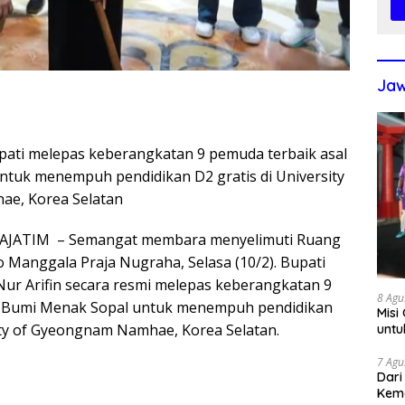
Jaw
upati melepas keberangkatan 9 pemuda terbaik asal
tuk menempuh pendidikan D2 gratis di University
e, Korea Selatan
JATIM – Semangat membara menyelimuti Ruang
 Manggala Praja Nugraha, Selasa (10/2). Bupati
Nur Arifin secara resmi melepas keberangkatan 9
8 Agu
l Bumi Menak Sopal untuk menempuh pendidikan
Misi
sity of Gyeongnam Namhae, Korea Selatan.
untu
7 Agu
Dari
Kem