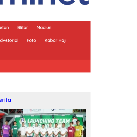
etan
Blitar
Madiun
dvetorial
Foto
Kabar Haji
erita