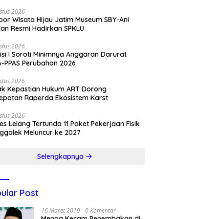
stus 2026
por Wisata Hijau Jatim Museum SBY-Ani
tan Resmi Hadirkan SPKLU
stus 2026
si I Soroti Minimnya Anggaran Darurat
A-PPAS Perubahan 2026
stus 2026
ak Kepastian Hukum ART Dorong
epatan Raperda Ekosistem Karst
stus 2026
es Lelang Tertunda 11 Paket Pekerjaan Fisik
ggalek Meluncur ke 2027
Selengkapnya
ular Post
16 Maret 2019
0 Komentar
Menag Kecam Penembakan di