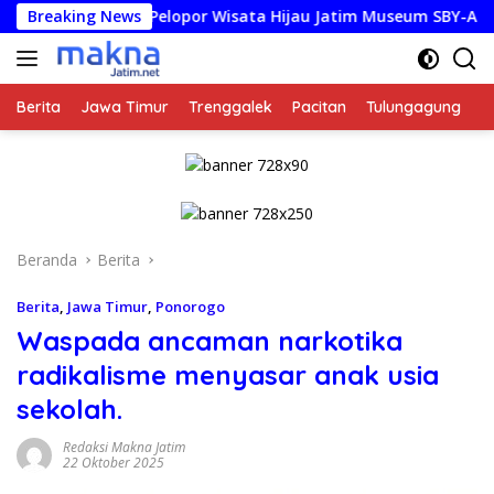
Langsung
Breaking News
Pelopor Wisata Hijau Jatim Museum SBY-Ani Pacitan Resm
ke
konten
Berita
Jawa Timur
Trenggalek
Pacitan
Tulungagung
K
Beranda
Berita
Berita
,
Jawa Timur
,
Ponorogo
Waspada ancaman narkotika
radikalisme menyasar anak usia
sekolah.
Redaksi Makna Jatim
22 Oktober 2025