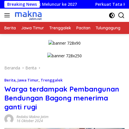
Langsung
nggalek Meluncur ke 2027
Breaking News
Perkuat Tata Kelola Bersih, 
ke
konten
Berita
Jawa Timur
Trenggalek
Pacitan
Tulungagung
K
Beranda
Berita
Berita
,
Jawa Timur
,
Trenggalek
Warga terdampak Pembangunan
Bendungan Bagong menerima
ganti rugi
Redaksi Makna Jatim
16 Oktober 2024