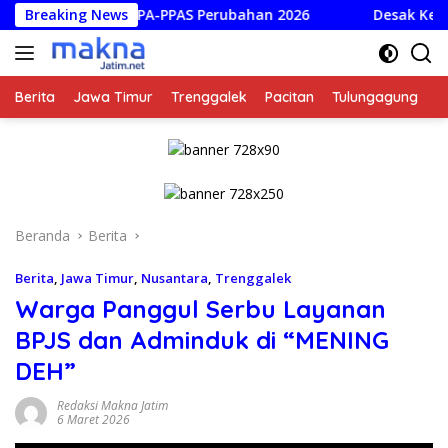
Langsung
arurat KUPA-PPAS Perubahan 2026
Breaking News
Desak Kepastian Huk
ke
konten
Berita
Jawa Timur
Trenggalek
Pacitan
Tulungagung
K
Beranda
Berita
Berita
,
Jawa Timur
,
Nusantara
,
Trenggalek
Warga Panggul Serbu Layanan
BPJS dan Adminduk di “MENING
DEH”
Redaksi Makna Jatim
6 Maret 2026