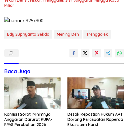
Tekan Defisit Fiskal, Trenggalek Sisir Anggaran Hingga Rp30
Miliar
Edy Supriyanto Sekda
Mening Deh
Trenggalek
Baca Juga
Komisi I Soroti Minimnya
Desak Kepastian Hukum ART
Anggaran Darurat KUPA-
Dorong Percepatan Raperda
PPAS Perubahan 2026
Ekosistem Karst