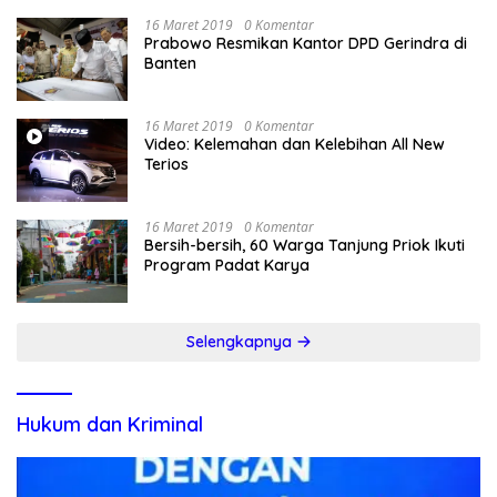
16 Maret 2019
0 Komentar
Prabowo Resmikan Kantor DPD Gerindra di
Banten
16 Maret 2019
0 Komentar
Video: Kelemahan dan Kelebihan All New
Terios
16 Maret 2019
0 Komentar
Bersih-bersih, 60 Warga Tanjung Priok Ikuti
Program Padat Karya
Selengkapnya
Hukum dan Kriminal