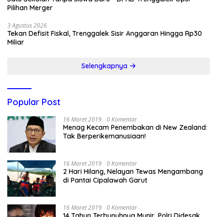
Pilihan Merger
3 Agustus 2026
Tekan Defisit Fiskal, Trenggalek Sisir Anggaran Hingga Rp30
Miliar
Selengkapnya
Popular Post
16 Maret 2019
0 Komentar
Menag Kecam Penembakan di New Zealand:
Tak Berperikemanusiaan!
16 Maret 2019
0 Komentar
2 Hari Hilang, Nelayan Tewas Mengambang
di Pantai Cipalawah Garut
16 Maret 2019
0 Komentar
14 Tahun Terbunuhnya Munir, Polri Didesak