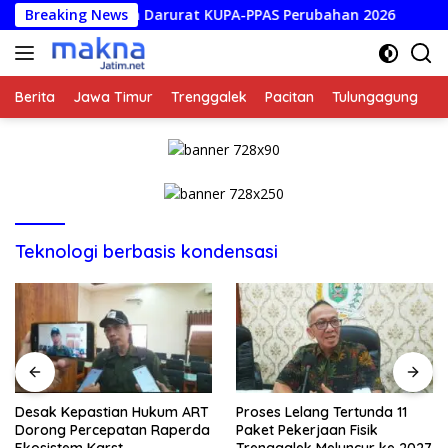
Langsung
nya Anggaran Darurat KUPA-PPAS Perubahan 2026
Breaking News
Desak 
ke
konten
Berita
Jawa Timur
Trenggalek
Pacitan
Tulungagung
K
Teknologi berbasis kondensasi
Desak Kepastian Hukum ART
Proses Lelang Tertunda 11
Dorong Percepatan Raperda
Paket Pekerjaan Fisik
Ekosistem Karst
Trenggalek Meluncur ke 2027