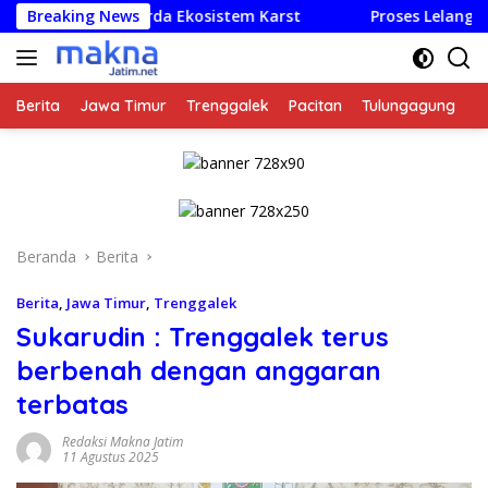
Langsung
Raperda Ekosistem Karst
Breaking News
Proses Lelang Tertunda 11 Pa
ke
konten
Berita
Jawa Timur
Trenggalek
Pacitan
Tulungagung
K
Beranda
Berita
Berita
,
Jawa Timur
,
Trenggalek
Sukarudin : Trenggalek terus
berbenah dengan anggaran
terbatas
Redaksi Makna Jatim
11 Agustus 2025