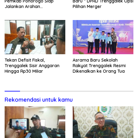
Pemkab Ponorogo Siap
Baru ” DPRD Trenggalek Opsi
Jalankan Arahan
Pilihan Merger
Kemendagri & KPK
Tekan Defisit Fiskal,
Asrama Baru Sekolah
Trenggalek Sisir Anggaran
Rakyat Trenggalek Resmi
Hingga Rp30 Miliar
Dikenalkan ke Orang Tua
Rekomendasi untuk kamu