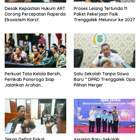
Desak Kepastian Hukum ART
Proses Lelang Tertunda 11
Dorong Percepatan Raperda
Paket Pekerjaan Fisik
Ekosistem Karst
Trenggalek Meluncur ke 2027
Perkuat Tata Kelola Bersih,
Satu Sekolah Tanpa Siswa
Pemkab Ponorogo Siap
Baru ” DPRD Trenggalek Opsi
Jalankan Arahan
Pilihan Merger
Kemendagri & KPK
Tekan Defisit Fiskal,
Asrama Baru Sekolah