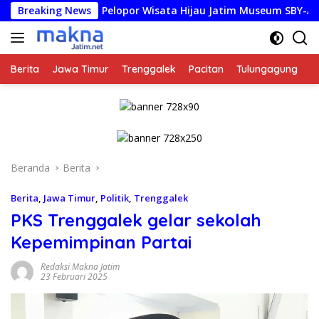
Langsung
Breaking News
Pelopor Wisata Hijau Jatim Museum SBY-Ani Pacitan Re
ke
konten
Berita
Jawa Timur
Trenggalek
Pacitan
Tulungagung
K
Beranda
Berita
Berita
,
Jawa Timur
,
Politik
,
Trenggalek
PKS Trenggalek gelar sekolah
Kepemimpinan Partai
Redaksi Makna Jatim
23 Februari 2025