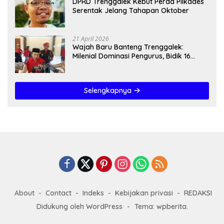
DPRD Trenggalek Kebut Perda Pilkades
Serentak Jelang Tahapan Oktober
21 April 2026
Wajah Baru Banteng Trenggalek:
Milenial Dominasi Pengurus, Bidik 16
Kursi”
Selengkapnya
About
Contact
Indeks
Kebijakan privasi
REDAKSI
Didukung oleh WordPress
-
Tema: wpberita.