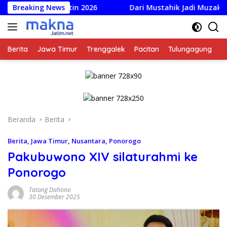
Langsung
a Soeratin 2026
Breaking News
Dari Mustahik Jadi Muzaki: Baznas Do
ke
konten
Berita
Jawa Timur
Trenggalek
Pacitan
Tulungagung
K
Beranda
Berita
Berita
,
Jawa Timur
,
Nusantara
,
Ponorogo
Pakubuwono XIV silaturahmi ke
Ponorogo
Tatang Dahono
30 Desember 2025