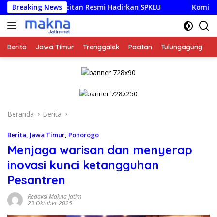
Langsung
ni Pacitan Resmi Hadirkan SPKLU
Breaking News
Komisi I Soroti Min
ke
konten
Berita
Jawa Timur
Trenggalek
Pacitan
Tulungagung
K
Beranda
Berita
Berita
,
Jawa Timur
,
Ponorogo
Menjaga warisan dan menyerap
inovasi kunci ketangguhan
Pesantren
Redaksi Makna Jatim
23 Oktober 2025