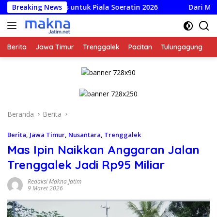
Langsung
 Dirilis untuk Piala Soeratin 2026
Breaking News
Dari Mustahik Jadi 
ke
konten
Berita
Jawa Timur
Trenggalek
Pacitan
Tulungagung
K
Beranda
Berita
Berita
,
Jawa Timur
,
Nusantara
,
Trenggalek
Mas Ipin Naikkan Anggaran Jalan
Trenggalek Jadi Rp95 Miliar
Redaksi Makna Jatim
9 Maret 2026