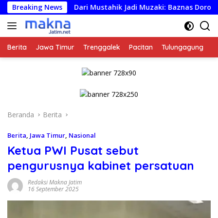
Langsung
Breaking News
Dari Mustahik Jadi Muzaki: Baznas Dorong Kemandirian 
ke
konten
Berita
Jawa Timur
Trenggalek
Pacitan
Tulungagung
K
Beranda
Berita
Berita
,
Jawa Timur
,
Nasional
Ketua PWI Pusat sebut
pengurusnya kabinet persatuan
Redaksi Makna Jatim
16 September 2025