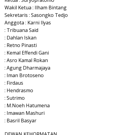
Ketua : Suryopratomo
Wakil Ketua : Ilham Bintang
Sekretaris : Sasongko Tedjo
Anggota : Karni Ilyas
: Tribuana Said
: Dahlan Iskan
: Retno Pinasti
: Kemal Effendi Gani
: Asro Kamal Rokan
: Agung Dharmajaya
: Iman Brotoseno
: Firdaus
: Hendrasmo
: Sutrimo
: M.Noeh Hatumena
: Imawan Mashuri
: Basril Basyar
DEWAN KEHORMATAN