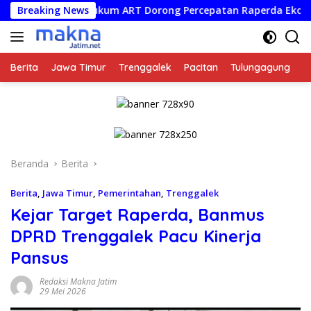
Langsung
ian Hukum ART Dorong Percepatan Raperda Ekosistem Karst
Breaking News
ke
konten
Berita
Jawa Timur
Trenggalek
Pacitan
Tulungagung
K
Beranda
Berita
Berita
,
Jawa Timur
,
Pemerintahan
,
Trenggalek
Kejar Target Raperda, Banmus
DPRD Trenggalek Pacu Kinerja
Pansus
Redaksi Makna Jatim
29 Mei 2026