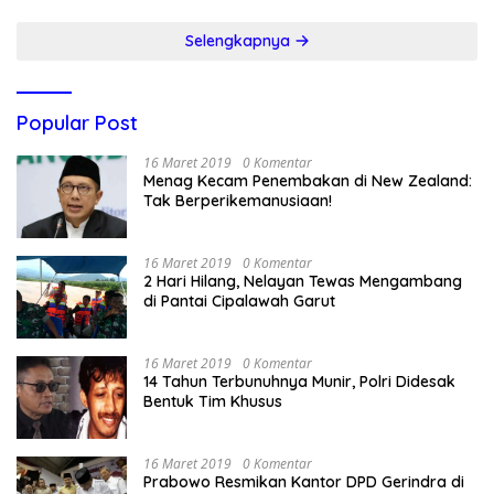
Selengkapnya
Popular Post
16 Maret 2019
0 Komentar
Menag Kecam Penembakan di New Zealand:
Tak Berperikemanusiaan!
16 Maret 2019
0 Komentar
2 Hari Hilang, Nelayan Tewas Mengambang
di Pantai Cipalawah Garut
16 Maret 2019
0 Komentar
14 Tahun Terbunuhnya Munir, Polri Didesak
Bentuk Tim Khusus
16 Maret 2019
0 Komentar
Prabowo Resmikan Kantor DPD Gerindra di