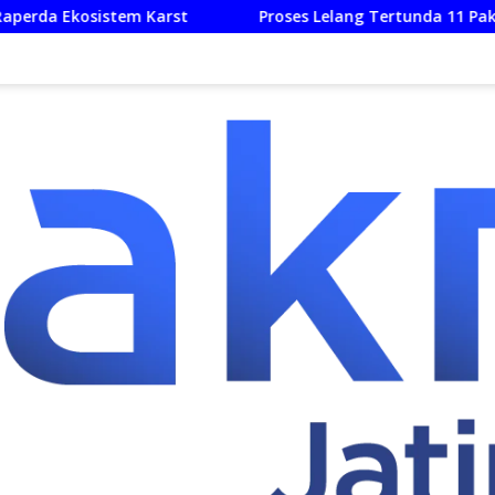
rst
Proses Lelang Tertunda 11 Paket Pekerjaan Fisik Tr