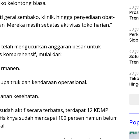
oko kelontong biasa.
5 Agu
Pros
ti gerai sembako, klinik, hingga penyediaan obat-
Tren
n. Mereka masih sebatas aktivitas toko harian,”
5 Agu
Perk
Siap
h telah mengucurkan anggaran besar untuk
4 Agu
s komprehensif, mulai dari:
Satu
Tren
ermanen.
3 Agu
Teka
rupa truk dan kendaraan operasional.
Hing
ayanan kesehatan.
 sudah aktif secara terbatas, terdapat 12 KDMP
isiknya sudah mencapai 100 persen namun belum
Pop
li.