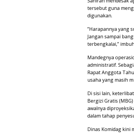
Saniran mendesak a
tersebut guna mengh
digunakan.
​”Harapannya yang s
Jangan sampai bangu
terbengkalai,” imbu
​Mandegnya operasi
administratif. Seba
Rapat Anggota Tahu
usaha yang masih m
​Di sisi lain, keter
Bergizi Gratis (MBG
awalnya diproyeksi
dalam tahap penyesu
​Dinas Komidag kin