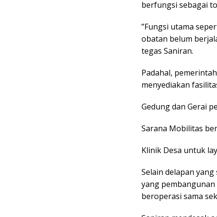
berfungsi sebagai t
​”Fungsi utama seper
obatan belum berjala
tegas Saniran.
​Padahal, pemerinta
menyediakan fasilita
​Gedung dan Gerai p
​Sarana Mobilitas be
​Klinik Desa untuk l
​Selain delapan yang
yang pembangunan f
beroperasi sama seka