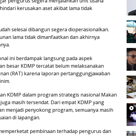
gar pengurus segera menjalankan unit usaha
indari kerusakan aset akibat lama tidak
udah selesai dibangun segera dioperasionalkan.
nan lama tidak dimanfaatkan dan akhirnya
hnya.
onal ini berdampak langsung pada aspek
gian besar KDMP tercatat belum melaksanakan
nan (RAT) karena laporan pertanggungjawaban
inim.
libatan KDMP dalam program strategis nasional Makan
) juga masih tersendat. Dari empat KDMP yang
kan menjadi penyokong program, semuanya masih
aian di lapangan.
i memperketat pembinaan terhadap pengurus dan