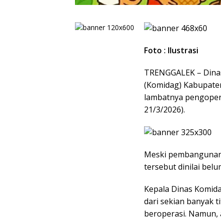
Foto : Ilustrasi
​TRENGGALEK – Dina
(Komidag) Kabupate
lambatnya pengoper
21/3/2026).
Meski pembangunan f
tersebut dinilai bel
​Kepala Dinas Komi
dari sekian banyak t
beroperasi. Namun, 