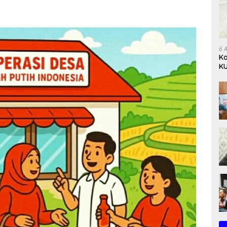
6 
Ko
KU