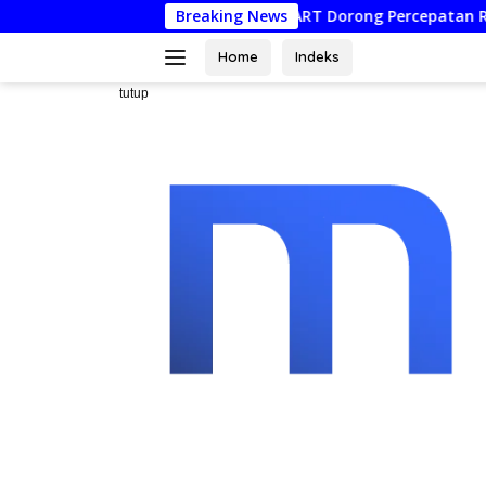
Langsung
epastian Hukum ART Dorong Percepatan Raperda Ekosistem Ka
Breaking News
ke
konten
Home
Indeks
tutup