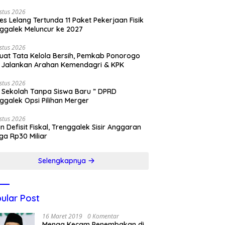
stus 2026
es Lelang Tertunda 11 Paket Pekerjaan Fisik
ggalek Meluncur ke 2027
stus 2026
uat Tata Kelola Bersih, Pemkab Ponorogo
 Jalankan Arahan Kemendagri & KPK
stus 2026
 Sekolah Tanpa Siswa Baru ” DPRD
ggalek Opsi Pilihan Merger
stus 2026
n Defisit Fiskal, Trenggalek Sisir Anggaran
ga Rp30 Miliar
Selengkapnya
ular Post
16 Maret 2019
0 Komentar
Menag Kecam Penembakan di