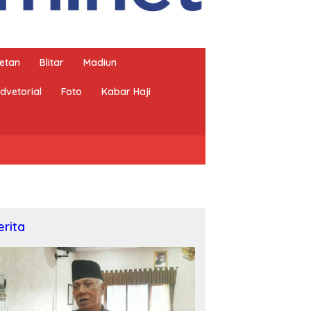
etan
Blitar
Madiun
dvetorial
Foto
Kabar Haji
erita