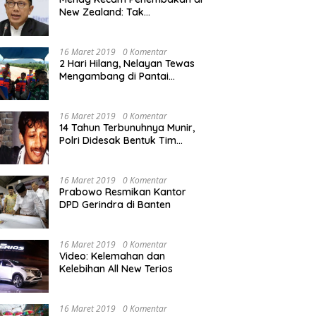
New Zealand: Tak
Berperikemanusiaan!
16 Maret 2019
0 Komentar
2 Hari Hilang, Nelayan Tewas
Mengambang di Pantai
Cipalawah Garut
16 Maret 2019
0 Komentar
14 Tahun Terbunuhnya Munir,
Polri Didesak Bentuk Tim
Khusus
16 Maret 2019
0 Komentar
Prabowo Resmikan Kantor
DPD Gerindra di Banten
16 Maret 2019
0 Komentar
Video: Kelemahan dan
Kelebihan All New Terios
16 Maret 2019
0 Komentar