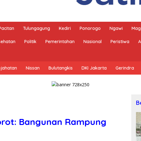
Pacitan
Tulungagung
Kediri
Ponorogo
Ngawi
Mag
sehatan
Politik
Pemerintahan
Nasional
Peristiwa
A
ejahatan
Nissan
Bulutangkis
DKI Jakarta
Gerindra
B
orot: Bangunan Rampung