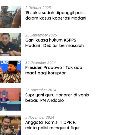
2 Oktober 2025
15 saksi sudah dipanggil polisi
dalam kasus koperasi Madani
25 September 2025
Gani kuasa hukum KSPPS
Madani : Debitur bermasalah
kita somasi
30 Desember 2024
Presiden Prabowo : Tak ada
maaf bagi koruptor
26 November 2024
Supriyani guru Honorer di vonis
bebas PN Andoolo
9 November 2024
Anggota Komisi III DPR RI
minta polisi mengusut figur
public yang terlibat promosi