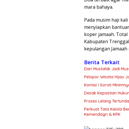
mara bahaya.
Pada musim haji kal
menyiapkan bantuan
koper jamaah. Total
Kabupaten Trenggal
kepulangan Jamaah 
Berita Terkait
Dari Mustahik Jadi Mu
Pelopor Wisata Hijau 
Komisi I Soroti Minim
Desak Kepastian Huku
Proses Lelang Tertunda
Perkuat Tata Kelola B
Kemendagri & KPK