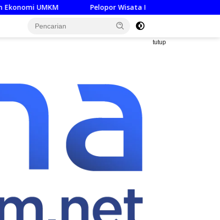
Pelopor Wisata Hijau Jatim Museum SBY-Ani Pacitan Resmi 
tutup