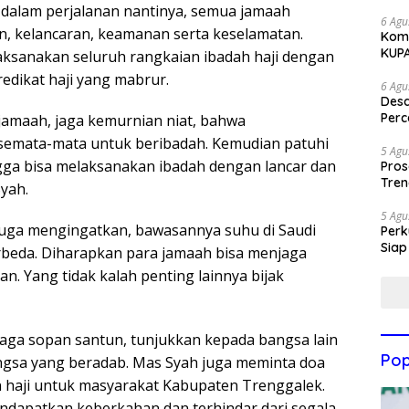
dalam perjalanan nantinya, semua jamaah
6 Agu
, kelancaran, keamanan serta keselamatan.
Komi
KUP
aksanakan seluruh rangkaian ibadah haji dengan
dikat haji yang mabrur.
6 Agu
Des
Perc
jamaah, jaga kemurnian niat, bahwa
semata-mata untuk beribadah. Kemudian patuhi
5 Agu
gga bisa melaksanakan ibadah dengan lancar dan
Pros
Tren
yah.
5 Agu
juga mengingatkan, bawasannya suhu di Saudi
Perk
Siap
rbeda. Diharapkan para jamaah bisa menjaga
n. Yang tidak kalah penting lainnya bijak
 jaga sopan santun, tunjukkan kepada bangsa lain
Pop
ngsa yang beradab. Mas Syah juga meminta doa
 haji untuk masyarakat Kabupaten Trenggalek.
ndapatkan keberkahan dan terhindar dari segala