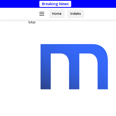
Langsung
Breaking News
Dari Mustahi
ke
konten
Home
Indeks
tutup