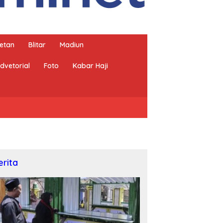
etan
Blitar
Madiun
dvetorial
Foto
Kabar Haji
erita