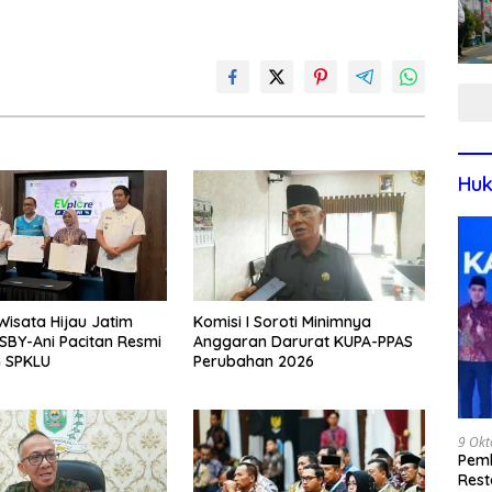
Huk
Wisata Hijau Jatim
Komisi I Soroti Minimnya
BY-Ani Pacitan Resmi
Anggaran Darurat KUPA-PPAS
n SPKLU
Perubahan 2026
9 Okt
Pemk
Rest