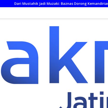
k Jadi Muzaki: Baznas Dorong Kemandirian Ekonomi UMKM