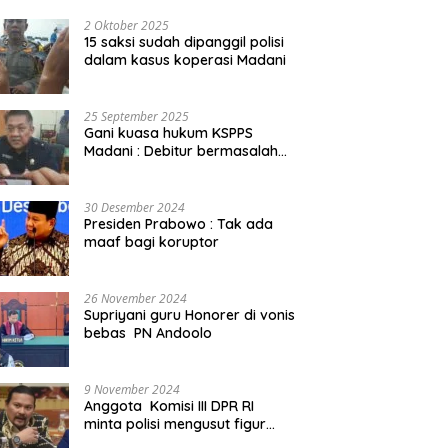
2 Oktober 2025
15 saksi sudah dipanggil polisi
dalam kasus koperasi Madani
25 September 2025
Gani kuasa hukum KSPPS
Madani : Debitur bermasalah
kita somasi
30 Desember 2024
Presiden Prabowo : Tak ada
maaf bagi koruptor
26 November 2024
Supriyani guru Honorer di vonis
bebas PN Andoolo
9 November 2024
Anggota Komisi III DPR RI
minta polisi mengusut figur
public yang terlibat promosi