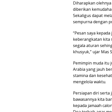
Diharapkan olehnya 
diberikan kemudahan
Sekaligus dapat mel
sempurna dengan pre
“Pesan saya kepada 
keberangkatan kita 
segala aturan sehin
khusyuk,” ujar Mas S
Pemimpin muda itu 
Arabia yang jauh be
stamina dan kesehata
mengelola waktu.
Persiapan diri serta
bawasannya kita ba
kepada jamaah calon
Doa terbaik agar me