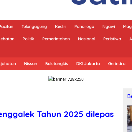
Pacitan
Tulungagung
Kediri
Ponorogo
Ngawi
Mag
sehatan
Politik
Pemerintahan
Nasional
Peristiwa
A
ejahatan
Nissan
Bulutangkis
DKI Jakarta
Gerindra
B
enggalek Tahun 2025 dilepas