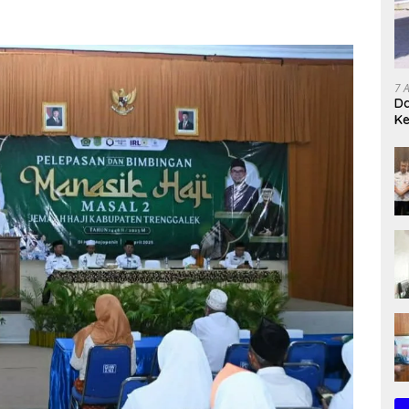
7 
Da
K