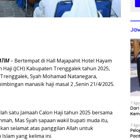
Jaw
ATIM
– Bertempat di Hall Majapahit Hotel Hayam
 Haji (JCH) Kabupaten Trenggalek tahun 2025,
i Trenggalek, Syah Mohamad Natanegara,
mbingan manasik haji masal 2 ,Senin 21/4/2025.
7 Agu
Dari
alah satu Jamaah Calon Haji tahun 2025 bersama
Kem
ahmah, Mas Syah sapaan wakil bupati muda itu,
7 Agu
kan selamat atas panggilan Allah untuk
Pelo
Islam yang kelima ini.
Paci