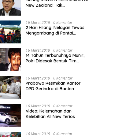
New Zealand: Tak
Berperikemanusiaan!
16 Maret 2019
0 Komentar
2 Hari Hilang, Nelayan Tewas
Mengambang di Pantai
Cipalawah Garut
16 Maret 2019
0 Komentar
14 Tahun Terbunuhnya Munir,
Polri Didesak Bentuk Tim
Khusus
16 Maret 2019
0 Komentar
Prabowo Resmikan Kantor
DPD Gerindra di Banten
16 Maret 2019
0 Komentar
Video: Kelemahan dan
Kelebihan All New Terios
16 Maret 2019
0 Komentar