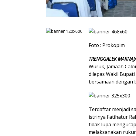
Foto : Prokopim
TRENGGALEK MAKNAJ
Wuruk, Jamaah Calon
dilepas Wakil Bupat
bersamaan dengan bi
Terdaftar menjadi s
istrinya Fatihatur R
tidak lupa mengucap
melaksanakan rukun 