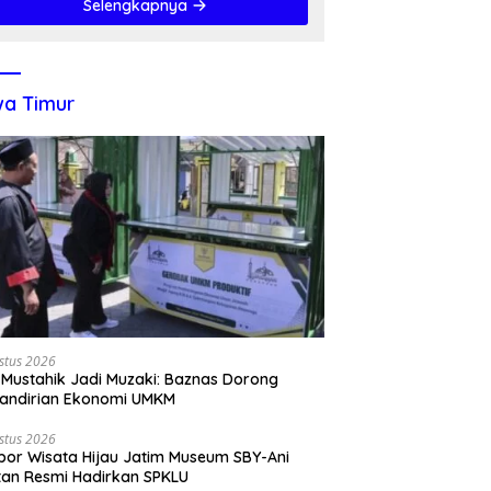
Selengkapnya
a Timur
stus 2026
 Mustahik Jadi Muzaki: Baznas Dorong
andirian Ekonomi UMKM
stus 2026
por Wisata Hijau Jatim Museum SBY-Ani
tan Resmi Hadirkan SPKLU