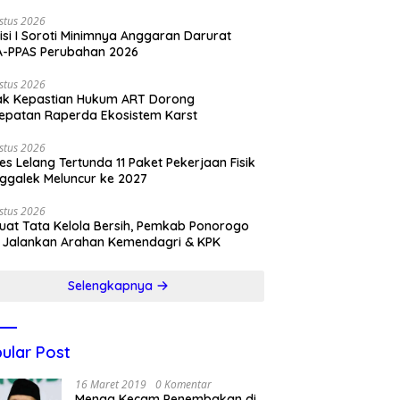
stus 2026
si I Soroti Minimnya Anggaran Darurat
A-PPAS Perubahan 2026
stus 2026
ak Kepastian Hukum ART Dorong
epatan Raperda Ekosistem Karst
stus 2026
es Lelang Tertunda 11 Paket Pekerjaan Fisik
ggalek Meluncur ke 2027
stus 2026
uat Tata Kelola Bersih, Pemkab Ponorogo
 Jalankan Arahan Kemendagri & KPK
Selengkapnya
ular Post
16 Maret 2019
0 Komentar
Menag Kecam Penembakan di