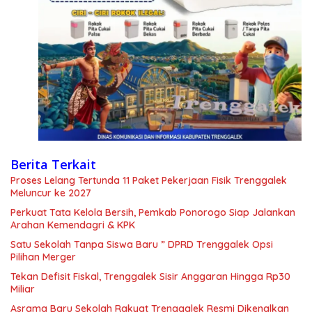
Berita Terkait
Proses Lelang Tertunda 11 Paket Pekerjaan Fisik Trenggalek
Meluncur ke 2027
Perkuat Tata Kelola Bersih, Pemkab Ponorogo Siap Jalankan
Arahan Kemendagri & KPK
Satu Sekolah Tanpa Siswa Baru ” DPRD Trenggalek Opsi
Pilihan Merger
Tekan Defisit Fiskal, Trenggalek Sisir Anggaran Hingga Rp30
Miliar
Asrama Baru Sekolah Rakyat Trenggalek Resmi Dikenalkan