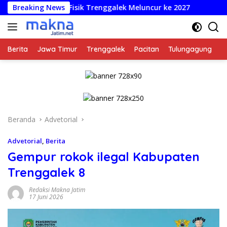
Langsung
jaan Fisik Trenggalek Meluncur ke 2027
Breaking News
Perkuat Tata K
ke
konten
Berita
Jawa Timur
Trenggalek
Pacitan
Tulungagung
K
Beranda
Advetorial
Advetorial
,
Berita
Gempur rokok ilegal Kabupaten
Trenggalek 8
Redaksi Makna Jatim
17 Juni 2026