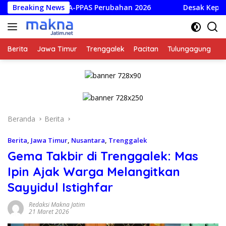
Langsung
at KUPA-PPAS Perubahan 2026
Breaking News
Desak Kepastian Hukum A
ke
konten
Berita
Jawa Timur
Trenggalek
Pacitan
Tulungagung
K
Beranda
Berita
Berita
,
Jawa Timur
,
Nusantara
,
Trenggalek
Gema Takbir di Trenggalek: Mas
Ipin Ajak Warga Melangitkan
Sayyidul Istighfar
Redaksi Makna Jatim
21 Maret 2026