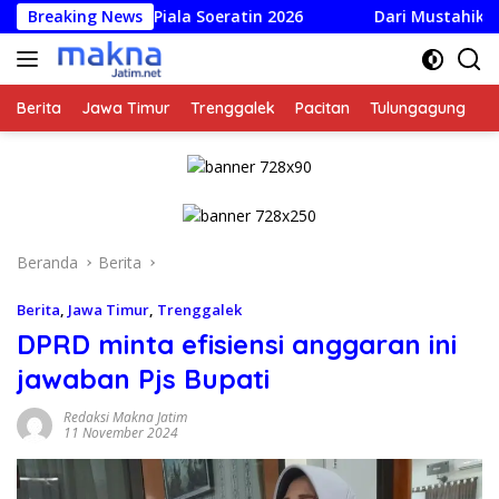
Langsung
 untuk Piala Soeratin 2026
Breaking News
Dari Mustahik Jadi Muzaki:
ke
konten
Berita
Jawa Timur
Trenggalek
Pacitan
Tulungagung
K
Beranda
Berita
Berita
,
Jawa Timur
,
Trenggalek
DPRD minta efisiensi anggaran ini
jawaban Pjs Bupati
Redaksi Makna Jatim
11 November 2024