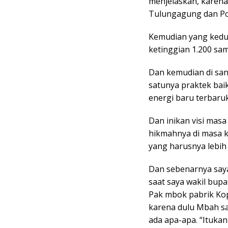
menjelaskan, karena
Tulungagung dan P
Kemudian yang kedua
ketinggian 1.200 sam
Dan kemudian di sana
satunya praktek bai
energi baru terbaru
Dan inikan visi masa 
hikmahnya di masa k
yang harusnya lebih 
Dan sebenarnya saya
saat saya wakil bup
Pak mbok pabrik Kop
karena dulu Mbah say
ada apa-apa. “Itukan