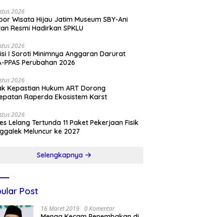
stus 2026
por Wisata Hijau Jatim Museum SBY-Ani
tan Resmi Hadirkan SPKLU
stus 2026
si I Soroti Minimnya Anggaran Darurat
A-PPAS Perubahan 2026
stus 2026
ak Kepastian Hukum ART Dorong
epatan Raperda Ekosistem Karst
stus 2026
es Lelang Tertunda 11 Paket Pekerjaan Fisik
ggalek Meluncur ke 2027
Selengkapnya
ular Post
16 Maret 2019
0 Komentar
Menag Kecam Penembakan di