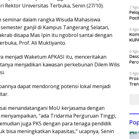
ri Rektor Universitas Terbuka, Senin (27/10).
7 Agu
Pelo
Paci
an seminar dalam rangka Wisuda Mahasiswa
 semester ganjil di Kampus Tangerang Selatan,
6 Agu
Komi
akrab disapa Mas Ipin itu ngobrol santai dengan
KUP
erbuka, Prof. Ali Muktiyanto.
6 Agu
ya menjadi Waketum APKASI itu, menceritakan
Des
Perc
-citanya menjadikan kawasan perkebunan Dilem Wilis
i.
5 Agu
Pros
Tren
pannya dapat mendorong potensi lokal menjadi
tar.
usai menandatangani MoU kerjasama dengan
 menyampaikan, “ada Tridarma Perguruan Tinggi,
Pop
 Kemudian juga PKS dengan para tenaga pendidik
k bisa meningkatkan kapasitas,” ucapnya, Senin