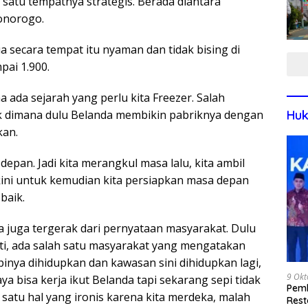
 satu tempatnya strategis. Berada diantara
onorogo.
 secara tempat itu nyaman dan tidak bising di
pai 1.900.
 ada sejarah yang perlu kita Freezer. Salah
Huk
k dimana dulu Belanda membikin pabriknya dengan
kan.
depan. Jadi kita merangkul masa lalu, kita ambil
ini untuk kemudian kita persiapkan masa depan
baik.
 juga tergerak dari pernyataan masyarakat. Dulu
ati, ada salah satu masyarakat yang mengatakan
inya dihidupkan dan kawasan sini dihidupkan lagi,
9 Okt
a bisa kerja ikut Belanda tapi sekarang sepi tidak
Pemk
 satu hal yang ironis karena kita merdeka, malah
Rest