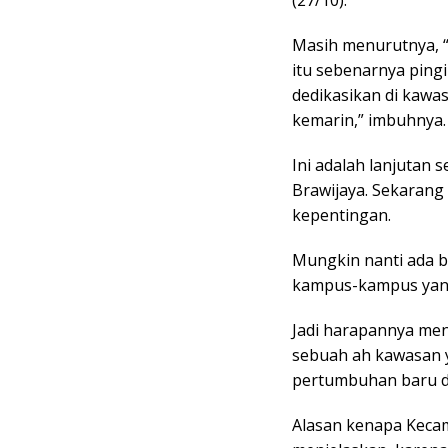
(27/10).
Masih menurutnya, “d
itu sebenarnya pingi
dedikasikan di kawa
kemarin,” imbuhnya.
Ini adalah lanjutan 
Brawijaya. Sekarang 
kepentingan.
Mungkin nanti ada bi
kampus-kampus yan
Jadi harapannya men
sebuah ah kawasan y
pertumbuhan baru d
Alasan kenapa Kecam