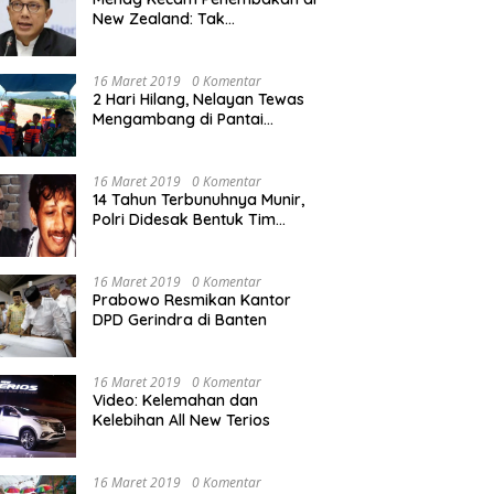
New Zealand: Tak
Berperikemanusiaan!
16 Maret 2019
0 Komentar
2 Hari Hilang, Nelayan Tewas
Mengambang di Pantai
Cipalawah Garut
16 Maret 2019
0 Komentar
14 Tahun Terbunuhnya Munir,
Polri Didesak Bentuk Tim
Khusus
16 Maret 2019
0 Komentar
Prabowo Resmikan Kantor
DPD Gerindra di Banten
16 Maret 2019
0 Komentar
Video: Kelemahan dan
Kelebihan All New Terios
16 Maret 2019
0 Komentar