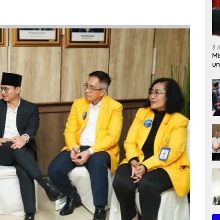
8 
Mi
un