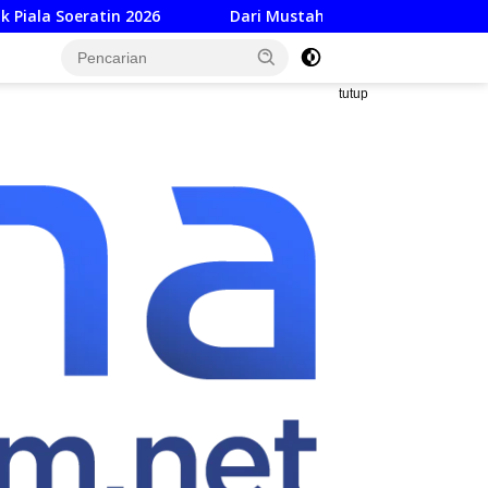
2026
Dari Mustahik Jadi Muzaki: Baznas Dorong Keman
tutup