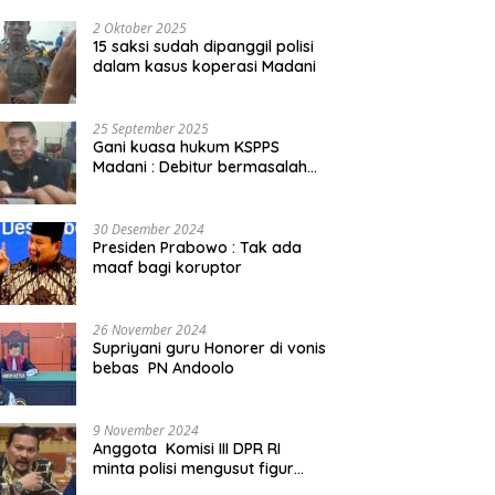
2 Oktober 2025
15 saksi sudah dipanggil polisi
dalam kasus koperasi Madani
25 September 2025
Gani kuasa hukum KSPPS
Madani : Debitur bermasalah
kita somasi
30 Desember 2024
Presiden Prabowo : Tak ada
maaf bagi koruptor
26 November 2024
Supriyani guru Honorer di vonis
bebas PN Andoolo
9 November 2024
Anggota Komisi III DPR RI
minta polisi mengusut figur
public yang terlibat promosi