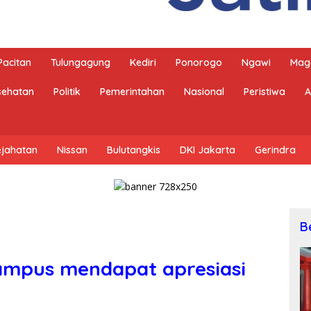
Pacitan
Tulungagung
Kediri
Ponorogo
Ngawi
Mag
sehatan
Politik
Pemerintahan
Nasional
Peristiwa
A
ejahatan
Nissan
Bulutangkis
DKI Jakarta
Gerindra
B
kampus mendapat apresiasi