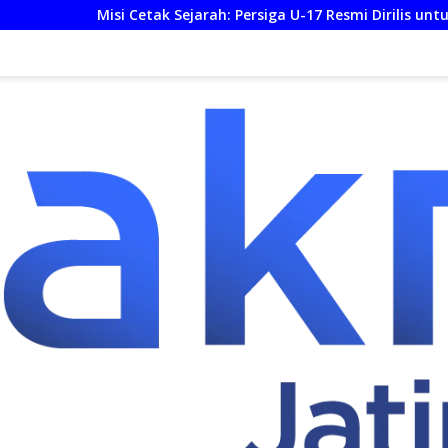
 Cetak Sejarah: Persiga U-17 Resmi Dirilis untuk Piala Soeratin 