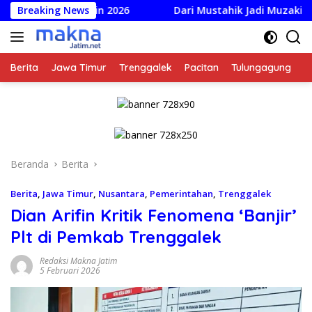
Langsung
Soeratin 2026
Breaking News
Dari Mustahik Jadi Muzaki: Baznas Dor
ke
konten
Berita
Jawa Timur
Trenggalek
Pacitan
Tulungagung
K
Beranda
Berita
Berita
,
Jawa Timur
,
Nusantara
,
Pemerintahan
,
Trenggalek
Dian Arifin Kritik Fenomena ‘Banjir’
Plt di Pemkab Trenggalek
Redaksi Makna Jatim
5 Februari 2026