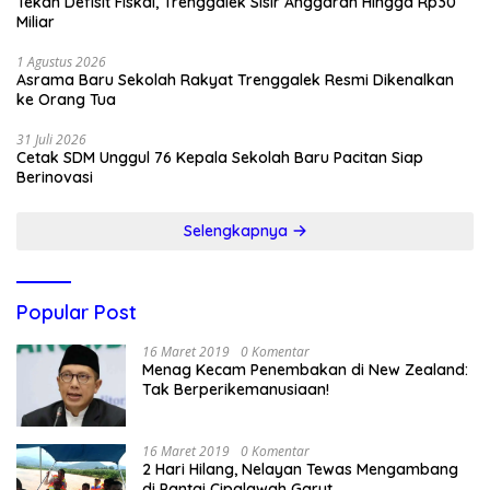
Tekan Defisit Fiskal, Trenggalek Sisir Anggaran Hingga Rp30
Miliar
1 Agustus 2026
Asrama Baru Sekolah Rakyat Trenggalek Resmi Dikenalkan
ke Orang Tua
31 Juli 2026
Cetak SDM Unggul 76 Kepala Sekolah Baru Pacitan Siap
Berinovasi
Selengkapnya
Popular Post
16 Maret 2019
0 Komentar
Menag Kecam Penembakan di New Zealand:
Tak Berperikemanusiaan!
16 Maret 2019
0 Komentar
2 Hari Hilang, Nelayan Tewas Mengambang
di Pantai Cipalawah Garut