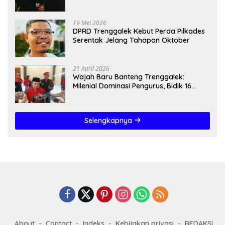
19 Mei 2026
DPRD Trenggalek Kebut Perda Pilkades
Serentak Jelang Tahapan Oktober
21 April 2026
Wajah Baru Banteng Trenggalek:
Milenial Dominasi Pengurus, Bidik 16
Kursi”
Selengkapnya
About
Contact
Indeks
Kebijakan privasi
REDAKSI