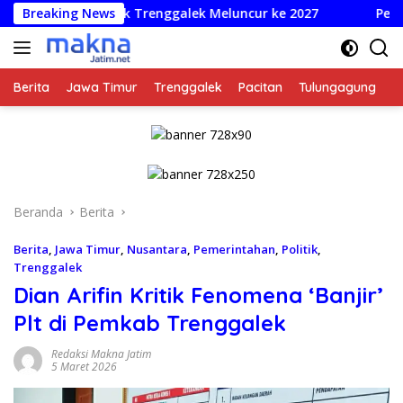
Langsung
n Fisik Trenggalek Meluncur ke 2027
Breaking News
Perkuat Tata Kelo
ke
konten
Berita
Jawa Timur
Trenggalek
Pacitan
Tulungagung
K
Beranda
Berita
Berita
,
Jawa Timur
,
Nusantara
,
Pemerintahan
,
Politik
,
Trenggalek
Dian Arifin Kritik Fenomena ‘Banjir’
Plt di Pemkab Trenggalek
Redaksi Makna Jatim
5 Maret 2026