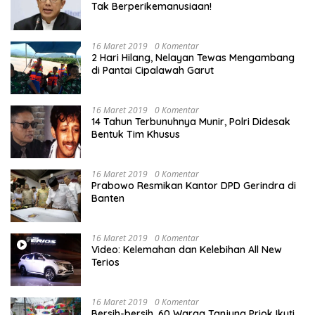
Tak Berperikemanusiaan!
16 Maret 2019
0 Komentar
2 Hari Hilang, Nelayan Tewas Mengambang
di Pantai Cipalawah Garut
16 Maret 2019
0 Komentar
14 Tahun Terbunuhnya Munir, Polri Didesak
Bentuk Tim Khusus
16 Maret 2019
0 Komentar
Prabowo Resmikan Kantor DPD Gerindra di
Banten
16 Maret 2019
0 Komentar
Video: Kelemahan dan Kelebihan All New
Terios
16 Maret 2019
0 Komentar
Bersih-bersih, 60 Warga Tanjung Priok Ikuti