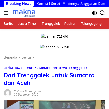
Langsung
Breaking News
Komisi I Soroti Minimnya Anggaran Darurat KUPA-PPA
ke
konten
Berita
Jawa Timur
Trenggalek
Pacitan
Tulungagung
K
Beranda
Berita
Berita
,
Jawa Timur
,
Nusantara
,
Peristiwa
,
Trenggalek
Dari Trenggalek untuk Sumatra
dan Aceh
Redaksi Makna Jatim
29 Desember 2025