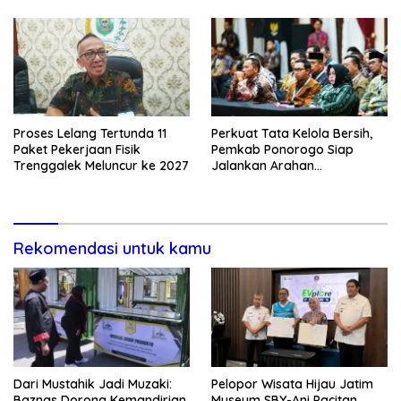
Proses Lelang Tertunda 11
Perkuat Tata Kelola Bersih,
Paket Pekerjaan Fisik
Pemkab Ponorogo Siap
Trenggalek Meluncur ke 2027
Jalankan Arahan
Kemendagri & KPK
Rekomendasi untuk kamu
Dari Mustahik Jadi Muzaki:
Pelopor Wisata Hijau Jatim
Baznas Dorong Kemandirian
Museum SBY-Ani Pacitan