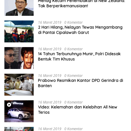
Menag Kecam Penembakan di New Zealand:
Tak Berperikemanusiaan!
16 Maret 2019
0 Komentar
2 Hari Hilang, Nelayan Tewas Mengambang
di Pantai Cipalawah Garut
16 Maret 2019
0 Komentar
14 Tahun Terbunuhnya Munir, Polri Didesak
Bentuk Tim Khusus
16 Maret 2019
0 Komentar
Prabowo Resmikan Kantor DPD Gerindra di
Banten
16 Maret 2019
0 Komentar
Video: Kelemahan dan Kelebihan All New
Terios
16 Maret 2019
0 Komentar