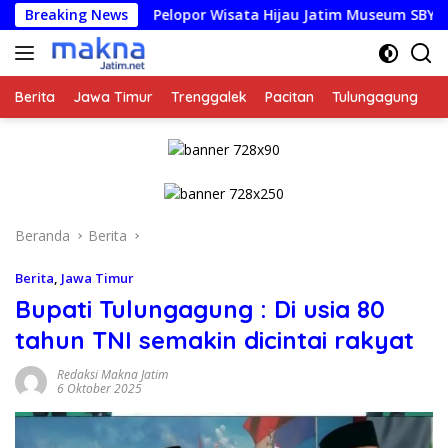
Langsung
Breaking News
Pelopor Wisata Hijau Jatim Museum SBY-Ani Pacitan R
ke
konten
Berita
Jawa Timur
Trenggalek
Pacitan
Tulungagung
K
Beranda
Berita
Berita
,
Jawa Timur
Bupati Tulungagung : Di usia 80
tahun TNI semakin dicintai rakyat
Redaksi Makna Jatim
6 Oktober 2025