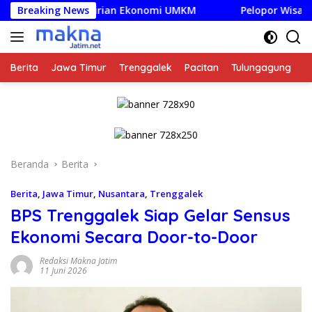
Langsung
emandirian Ekonomi UMKM
Breaking News
Pelopor Wisata Hijau Jatim 
ke
konten
Berita
Jawa Timur
Trenggalek
Pacitan
Tulungagung
K
Beranda
Berita
Berita
,
Jawa Timur
,
Nusantara
,
Trenggalek
BPS Trenggalek Siap Gelar Sensus
Ekonomi Secara Door-to-Door
Redaksi Makna Jatim
11 Juni 2026