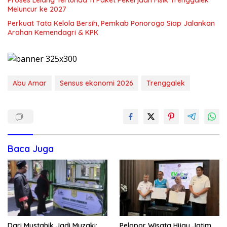
Meluncur ke 2027
Perkuat Tata Kelola Bersih, Pemkab Ponorogo Siap Jalankan
Arahan Kemendagri & KPK
Abu Amar
Sensus ekonomi 2026
Trenggalek
Baca Juga
Dari Mustahik Jadi Muzaki:
Pelopor Wisata Hijau Jatim