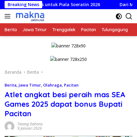
Langsung
i Dirilis untuk Piala Soeratin 2026
Breaking News
Dari Mustahik Jadi
ke
konten
Berita
Jawa Timur
Trenggalek
Pacitan
Tulungagung
K
Beranda
Berita
Berita
,
Jawa Timur
,
Olahraga
,
Pacitan
Atlet angkat besi peraih mas SEA
Games 2025 dapat bonus Bupati
Pacitan
Tatang Dahono
9 Januari 2026