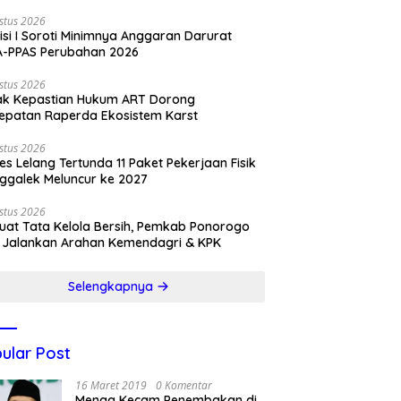
stus 2026
si I Soroti Minimnya Anggaran Darurat
A-PPAS Perubahan 2026
stus 2026
ak Kepastian Hukum ART Dorong
epatan Raperda Ekosistem Karst
stus 2026
es Lelang Tertunda 11 Paket Pekerjaan Fisik
ggalek Meluncur ke 2027
stus 2026
uat Tata Kelola Bersih, Pemkab Ponorogo
 Jalankan Arahan Kemendagri & KPK
Selengkapnya
ular Post
16 Maret 2019
0 Komentar
Menag Kecam Penembakan di