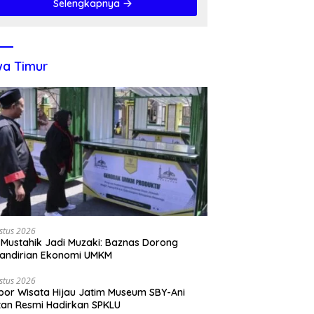
Selengkapnya
a Timur
stus 2026
 Mustahik Jadi Muzaki: Baznas Dorong
andirian Ekonomi UMKM
stus 2026
por Wisata Hijau Jatim Museum SBY-Ani
tan Resmi Hadirkan SPKLU