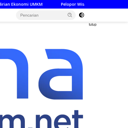
Pelopor Wisata Hijau Jatim Museum SBY-Ani Pacitan R
tutup