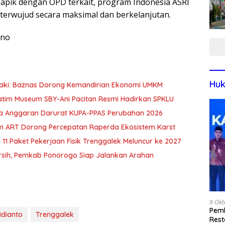
 apik dengan OPD terkait, program Indonesia ASRI
 terwujud secara maksimal dan berkelanjutan.
ono
Huk
zaki: Baznas Dorong Kemandirian Ekonomi UMKM
Jatim Museum SBY-Ani Pacitan Resmi Hadirkan SPKLU
nya Anggaran Darurat KUPA-PPAS Perubahan 2026
m ART Dorong Percepatan Raperda Ekosistem Karst
 11 Paket Pekerjaan Fisik Trenggalek Meluncur ke 2027
ersih, Pemkab Ponorogo Siap Jalankan Arahan
9 Okt
Pemk
idianto
Trenggalek
Rest