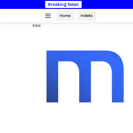
Langsung
Breaking News
Dari Mus
ke
konten
Home
Indeks
tutup