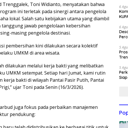
bud Trenggalek, Toni Widianto, menyatakan bahwa
6 Agu
rogram ini terletak pada sinergi antara pengelola
Komi
KUP
aha lokal. Salah satu kebijakan utama yang diambil
 tanggung jawab pengelolaan kebersihan
6 Agu
Des
ing-masing pengelola destinasi.
Perc
ksi pembersihan kini dilakukan secara kolektif
5 Agu
Pros
elaku UMKM di area wisata.
Tren
h dilakukan melalui kerja bakti yang melibatkan
5 Agu
aku UMKM setempat. Setiap hari Jumat, kami rutin
Perk
Siap
kerja bakti di wilayah Pantai Pasir Putih, Pantai
rigi,” ujar Toni pada Senin (16/3/2026).
Disparbud juga fokus pada perbaikan manajemen
Pop
uktur pendukung:
 baru telah didistribusikan ke berbagai titik untuk