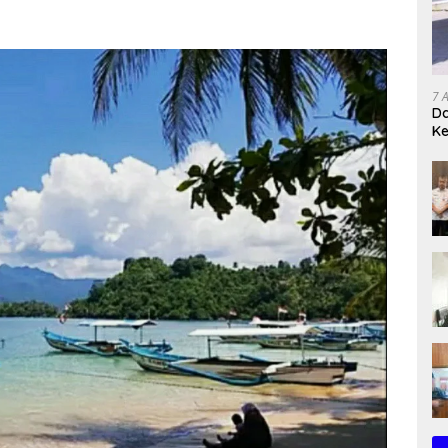
7 
Da
K