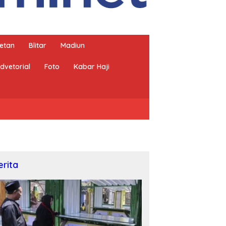
etan
Blitar
Madiun
dvetorial
Foto
Kabar Haji
erita