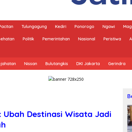
Pacitan
Tulungagung
Kediri
Ponorogo
Ngawi
Mag
sehatan
Politik
Pemerintahan
Nasional
Peristiwa
A
ejahatan
Nissan
Bulutangkis
DKI Jakarta
Gerindra
B
 Ubah Destinasi Wisata Jadi
ah