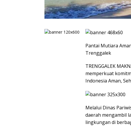
Pantai Mutiara Aman,
Trenggalek
TRENGGALEK MAKNAJ
memperkuat komitm
Indonesia Aman, Seha
Melalui Dinas Pariw
daerah mengambil l
lingkungan di berbag