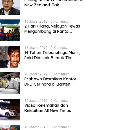
New Zealand: Tak
Berperikemanusiaan!
16 Maret 2019
0 Komentar
2 Hari Hilang, Nelayan Tewas
Mengambang di Pantai
Cipalawah Garut
16 Maret 2019
0 Komentar
14 Tahun Terbunuhnya Munir,
Polri Didesak Bentuk Tim
Khusus
16 Maret 2019
0 Komentar
Prabowo Resmikan Kantor
DPD Gerindra di Banten
16 Maret 2019
0 Komentar
Video: Kelemahan dan
Kelebihan All New Terios
16 Maret 2019
0 Komentar