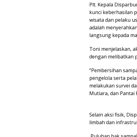
​Plt. Kepala Dispar
kunci keberhasilan p
wisata dan pelaku us
adalah menyerahkan
langsung kepada mas
​Toni menjelaskan, a
dengan melibatkan p
​”Pembersihan sampa
pengelola serta pel
melakukan survei dan 
Mutiara, dan Pantai P
​Selain aksi fisik, 
limbah dan infrastr
​ Puluhan bak sampah