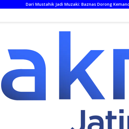
tahik Jadi Muzaki: Baznas Dorong Kemandirian Ekonomi UMKM