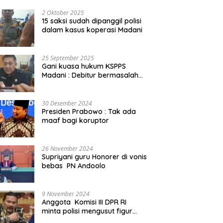
2 Oktober 2025
15 saksi sudah dipanggil polisi
dalam kasus koperasi Madani
25 September 2025
Gani kuasa hukum KSPPS
Madani : Debitur bermasalah
kita somasi
30 Desember 2024
Presiden Prabowo : Tak ada
maaf bagi koruptor
26 November 2024
Supriyani guru Honorer di vonis
bebas PN Andoolo
9 November 2024
Anggota Komisi III DPR RI
minta polisi mengusut figur
public yang terlibat promosi