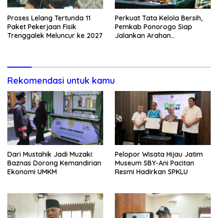
Proses Lelang Tertunda 11
Perkuat Tata Kelola Bersih,
Paket Pekerjaan Fisik
Pemkab Ponorogo Siap
Trenggalek Meluncur ke 2027
Jalankan Arahan
Kemendagri & KPK
Rekomendasi untuk kamu
Dari Mustahik Jadi Muzaki:
Pelopor Wisata Hijau Jatim
Baznas Dorong Kemandirian
Museum SBY-Ani Pacitan
Ekonomi UMKM
Resmi Hadirkan SPKLU