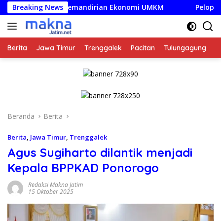
Langsung
Dorong Kemandirian Ekonomi UMKM
Breaking News
Pelopor Wisata Hija
ke
konten
Berita
Jawa Timur
Trenggalek
Pacitan
Tulungagung
K
Beranda
Berita
Berita
,
Jawa Timur
,
Trenggalek
Agus Sugiharto dilantik menjadi
Kepala BPPKAD Ponorogo
Redaksi Makna Jatim
15 Oktober 2025