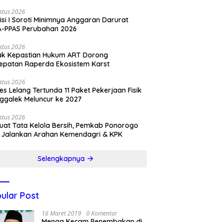
stus 2026
si I Soroti Minimnya Anggaran Darurat
A-PPAS Perubahan 2026
stus 2026
ak Kepastian Hukum ART Dorong
epatan Raperda Ekosistem Karst
stus 2026
es Lelang Tertunda 11 Paket Pekerjaan Fisik
ggalek Meluncur ke 2027
stus 2026
uat Tata Kelola Bersih, Pemkab Ponorogo
 Jalankan Arahan Kemendagri & KPK
Selengkapnya
ular Post
16 Maret 2019
0 Komentar
Menag Kecam Penembakan di