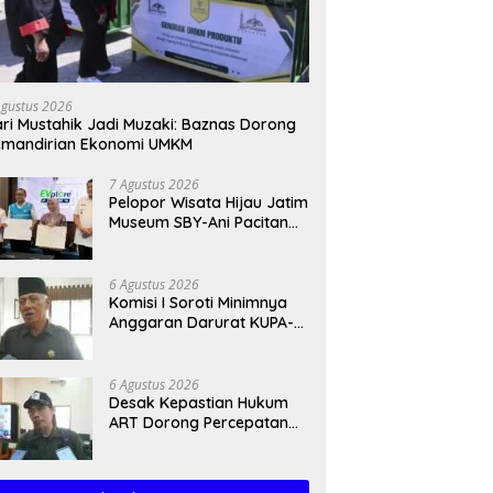
s Lelang Tertunda 11
Perkuat Tata Kelola Bersih,
S
 Pekerjaan Fisik
Pemkab Ponorogo Siap
B
galek Meluncur ke 2027
Jalankan Arahan Kemendagri
P
Agustus 2026
& KPK
ri Mustahik Jadi Muzaki: Baznas Dorong
emandirian Ekonomi UMKM
7 Agustus 2026
Pelopor Wisata Hijau Jatim
Museum SBY-Ani Pacitan
Resmi Hadirkan SPKLU
6 Agustus 2026
Komisi I Soroti Minimnya
Anggaran Darurat KUPA-
PPAS Perubahan 2026
6 Agustus 2026
Desak Kepastian Hukum
ART Dorong Percepatan
Raperda Ekosistem Karst