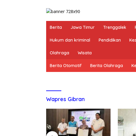
Berita
Jawa Timur
Trenggalek
Hukum dan kriminal
Pendidikan
Ke
Olahraga
Wisata
Berita Otomotif
Berita Olahraga
K
Wapres Gibran