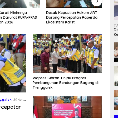
 Soroti Minimnya
Desak Kepastian Hukum ART
Prose
n Darurat KUPA-PPAS
Dorong Percepatan Raperda
Paket
an 2026
Ekosistem Karst
Treng
7 
Da
K
Wapres Gibran Tinjau Progres
Pembangunan Bendungan Bagong di
Trenggalek
ggalek
30 April
ercepatan