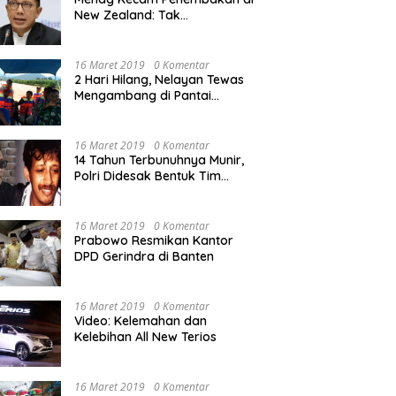
New Zealand: Tak
Berperikemanusiaan!
16 Maret 2019
0 Komentar
2 Hari Hilang, Nelayan Tewas
Mengambang di Pantai
Cipalawah Garut
16 Maret 2019
0 Komentar
14 Tahun Terbunuhnya Munir,
Polri Didesak Bentuk Tim
Khusus
16 Maret 2019
0 Komentar
Prabowo Resmikan Kantor
DPD Gerindra di Banten
16 Maret 2019
0 Komentar
Video: Kelemahan dan
Kelebihan All New Terios
16 Maret 2019
0 Komentar