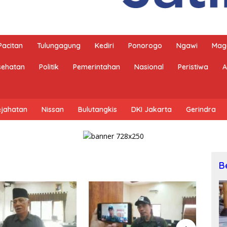
Pacitan
Tulungagung
Kediri
Ponorogo
Ngawi
Mag
sehatan
Politik
Pemerintahan
Nasional
Peristiwa
A
ejahatan
Nissan
Bulutangkis
DKI Jakarta
Gerindra
B