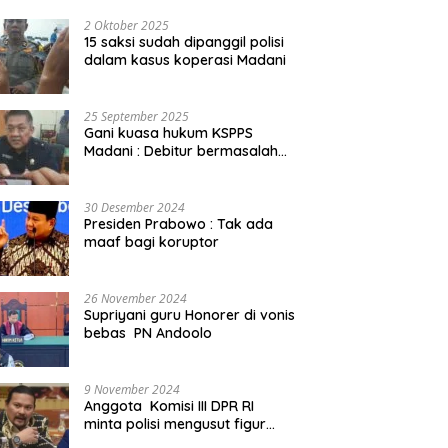
2 Oktober 2025
15 saksi sudah dipanggil polisi
dalam kasus koperasi Madani
25 September 2025
Gani kuasa hukum KSPPS
Madani : Debitur bermasalah
kita somasi
30 Desember 2024
Presiden Prabowo : Tak ada
maaf bagi koruptor
26 November 2024
Supriyani guru Honorer di vonis
bebas PN Andoolo
9 November 2024
Anggota Komisi III DPR RI
minta polisi mengusut figur
public yang terlibat promosi