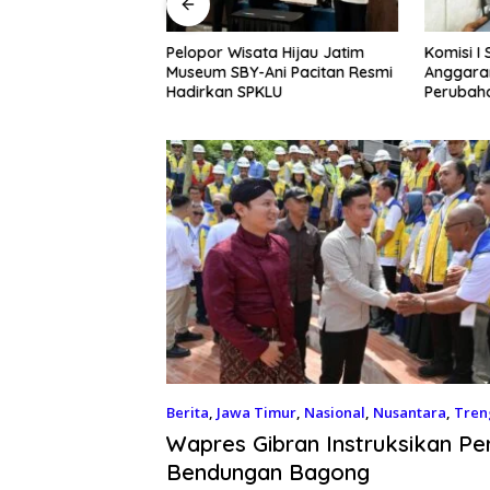
Pelopor Wisata Hijau Jatim
Komisi I
k Jadi Muzaki:
Museum SBY-Ani Pacitan Resmi
Anggara
ong Kemandirian
Hadirkan SPKLU
Perubah
MKM
Berita
,
Jawa Timur
,
Nasional
,
Nusantara
,
Tren
2026
Wapres Gibran Instruksikan P
Bendungan Bagong