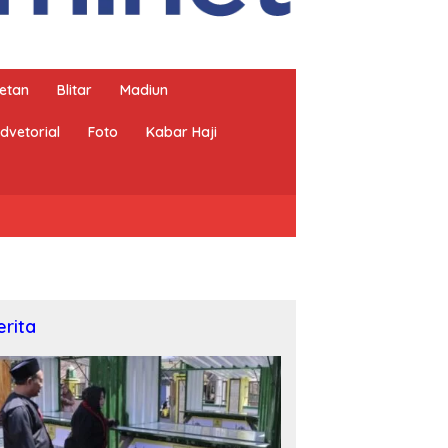
etan
Blitar
Madiun
dvetorial
Foto
Kabar Haji
erita