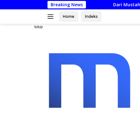
Langsung
Breaking News
Dari Mustahik Jadi Muzaki: 
ke
konten
Home
Indeks
tutup