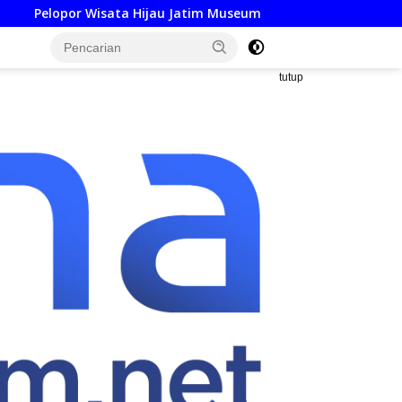
ta Hijau Jatim Museum SBY-Ani Pacitan Resmi Hadirkan SPKLU
tutup