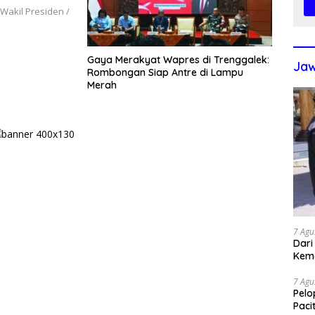
 Wakil Presiden /
Gaya Merakyat Wapres di Trenggalek:
Jaw
Rombongan Siap Antre di Lampu
Merah
7 Agu
Dari
Kem
7 Agu
Pelo
Paci