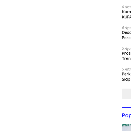
6 Agu
Komi
KUP
6 Agu
Des
Perc
5 Agu
Pros
Tren
5 Agu
Perk
Siap
Pop