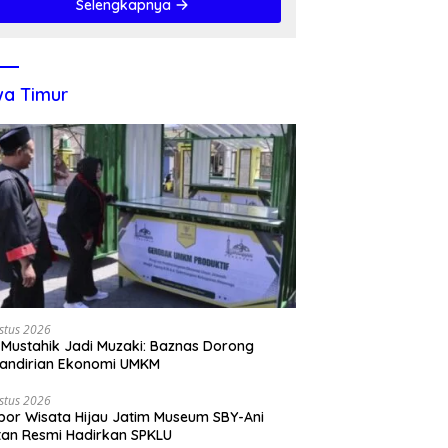
Selengkapnya
a Timur
stus 2026
 Mustahik Jadi Muzaki: Baznas Dorong
andirian Ekonomi UMKM
stus 2026
por Wisata Hijau Jatim Museum SBY-Ani
tan Resmi Hadirkan SPKLU