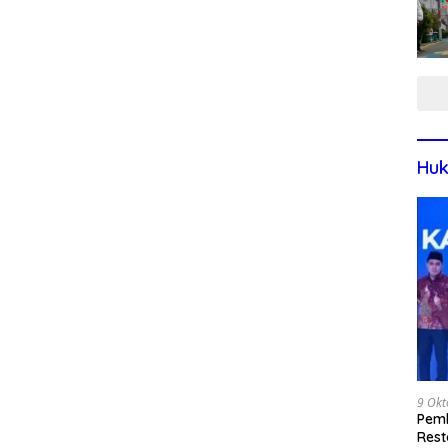
Huk
9 Okt
Pemk
Rest