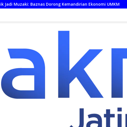
Baznas Dorong Kemandirian Ekonomi UMKM
Pelopor Wisa