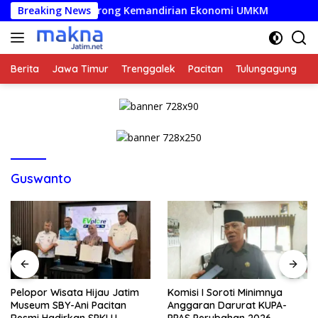
Langsung
i: Baznas Dorong Kemandirian Ekonomi UMKM
Breaking News
Pelopor W
ke
konten
Berita
Jawa Timur
Trenggalek
Pacitan
Tulungagung
K
Guswanto
Pelopor Wisata Hijau Jatim
Komisi I Soroti Minimnya
Museum SBY-Ani Pacitan
Anggaran Darurat KUPA-
Resmi Hadirkan SPKLU