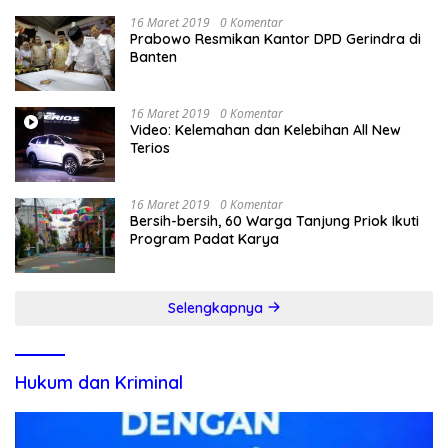
16 Maret 2019
0 Komentar
Prabowo Resmikan Kantor DPD Gerindra di
Banten
16 Maret 2019
0 Komentar
Video: Kelemahan dan Kelebihan All New
Terios
16 Maret 2019
0 Komentar
Bersih-bersih, 60 Warga Tanjung Priok Ikuti
Program Padat Karya
Selengkapnya
Hukum dan Kriminal