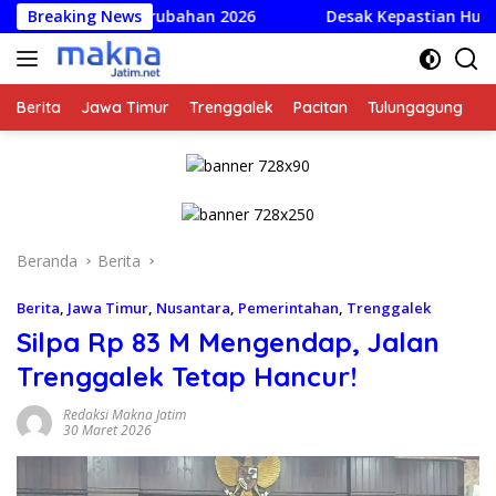
Langsung
PAS Perubahan 2026
Breaking News
Desak Kepastian Hukum ART Dorong
ke
konten
Berita
Jawa Timur
Trenggalek
Pacitan
Tulungagung
K
Beranda
Berita
Berita
,
Jawa Timur
,
Nusantara
,
Pemerintahan
,
Trenggalek
Silpa Rp 83 M Mengendap, Jalan
Trenggalek Tetap Hancur!
Redaksi Makna Jatim
30 Maret 2026