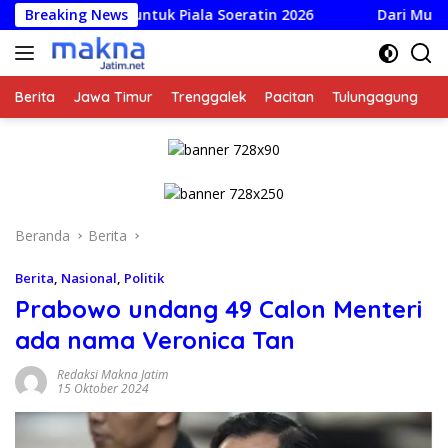
Langsung
irilis untuk Piala Soeratin 2026
Breaking News
Dari Mustahik Jadi Mu
ke
konten
Berita
Jawa Timur
Trenggalek
Pacitan
Tulungagung
K
Beranda
Berita
Berita
,
Nasional
,
Politik
Prabowo undang 49 Calon Menteri
ada nama Veronica Tan
Redaksi Makna Jatim
15 Oktober 2024