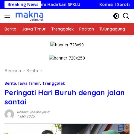
Langsung
itan Resmi Hadirkan SPKLU
Breaking News
Komisi I Soroti Minimnya A
ke
konten
Berita
Jawa Timur
Trenggalek
Pacitan
Tulungagung
K
Beranda
Berita
Berita
,
Jawa Timur
,
Trenggalek
Peringati Hari Buruh dengan jalan
santai
Redaksi Makna Jatim
1 Mei 2025