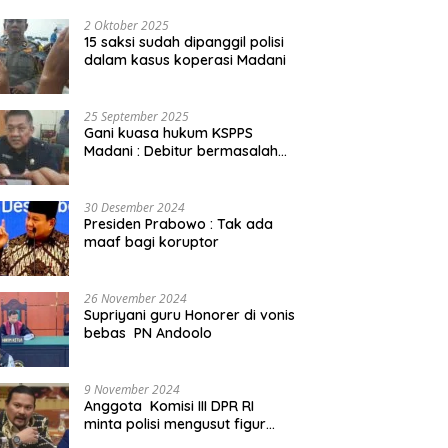
2 Oktober 2025
15 saksi sudah dipanggil polisi
dalam kasus koperasi Madani
25 September 2025
Gani kuasa hukum KSPPS
Madani : Debitur bermasalah
kita somasi
30 Desember 2024
Presiden Prabowo : Tak ada
maaf bagi koruptor
26 November 2024
Supriyani guru Honorer di vonis
bebas PN Andoolo
9 November 2024
Anggota Komisi III DPR RI
minta polisi mengusut figur
public yang terlibat promosi