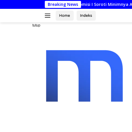
Langsung
Komisi I Soroti Minimnya Anggaran Darurat KUPA-
Breaking News
ke
konten
Home
Indeks
tutup