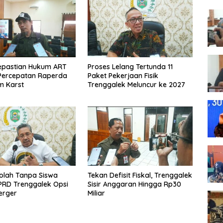
epastian Hukum ART
Proses Lelang Tertunda 11
Percepatan Raperda
Paket Pekerjaan Fisik
m Karst
Trenggalek Meluncur ke 2027
olah Tanpa Siswa
Tekan Defisit Fiskal, Trenggalek
PRD Trenggalek Opsi
Sisir Anggaran Hingga Rp30
Merger
Miliar