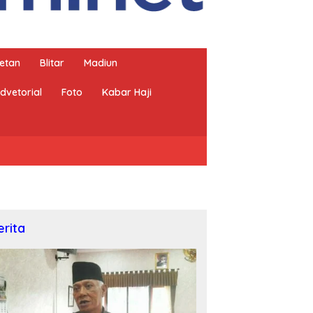
etan
Blitar
Madiun
dvetorial
Foto
Kabar Haji
erita