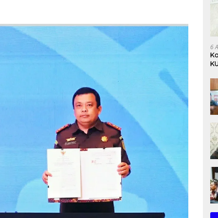
6 
Ko
KU