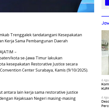
Jaw
Pemkab Trenggalek tandatangani Kesepakatan
 dan Kerja Sama Pembangunan Daerah
JATIM –
paten/kota se-Jawa Timur lakukan
a kesepakatan Restorative Justice secara
 Convention Center Surabaya, Kamis (9/10/2025).
6 Agu
Komi
KUP
 antara lain kerja sama restorative justice
6 Agu
f) dengan Kejaksaan Negeri masing-masing
Des
Perc