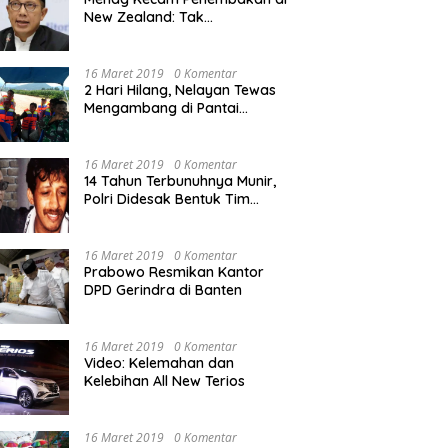
New Zealand: Tak
Berperikemanusiaan!
16 Maret 2019
0 Komentar
2 Hari Hilang, Nelayan Tewas
Mengambang di Pantai
Cipalawah Garut
16 Maret 2019
0 Komentar
14 Tahun Terbunuhnya Munir,
Polri Didesak Bentuk Tim
Khusus
16 Maret 2019
0 Komentar
Prabowo Resmikan Kantor
DPD Gerindra di Banten
16 Maret 2019
0 Komentar
Video: Kelemahan dan
Kelebihan All New Terios
16 Maret 2019
0 Komentar