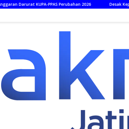
PPAS Perubahan 2026
Desak Kepastian Hukum ART Doro