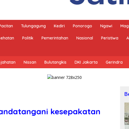
Pacitan
Tulungagung
Kediri
Ponorogo
Ngawi
Mag
sehatan
Politik
Pemerintahan
Nasional
Peristiwa
A
ejahatan
Nissan
Bulutangkis
DKI Jakarta
Gerindra
B
andatangani kesepakatan