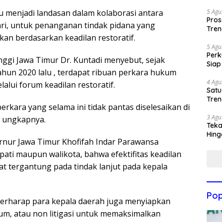
5 Agu
u menjadi landasan dalam kolaborasi antara
Pros
ri, untuk penanganan tindak pidana yang
Tren
kan berdasarkan keadilan restoratif.
5 Agu
Perk
nggi Jawa Timur Dr. Kuntadi menyebut, sejak
Siap
ahun 2020 lalu , terdapat ribuan perkara hukum
4 Agu
lalui forum keadilan restoratif.
Satu
Tren
perkara yang selama ini tidak pantas diselesaikan di
3 Agu
” ungkapnya.
Teka
Hing
rnur Jawa Timur Khofifah Indar Parawansa
ati maupun walikota, bahwa efektifitas keadilan
at tergantung pada tindak lanjut pada kepala
Pop
erharap para kepala daerah juga menyiapkan
um, atau non litigasi untuk memaksimalkan