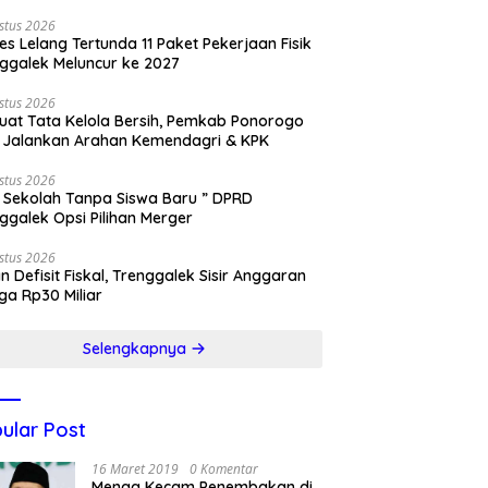
stus 2026
es Lelang Tertunda 11 Paket Pekerjaan Fisik
ggalek Meluncur ke 2027
stus 2026
uat Tata Kelola Bersih, Pemkab Ponorogo
 Jalankan Arahan Kemendagri & KPK
stus 2026
 Sekolah Tanpa Siswa Baru ” DPRD
ggalek Opsi Pilihan Merger
stus 2026
n Defisit Fiskal, Trenggalek Sisir Anggaran
ga Rp30 Miliar
Selengkapnya
ular Post
16 Maret 2019
0 Komentar
Menag Kecam Penembakan di