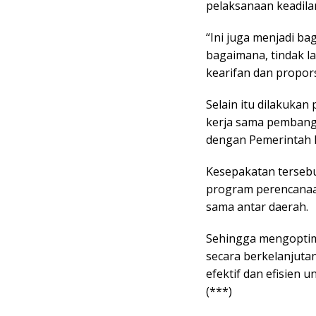
pelaksanaan keadilan
“Ini juga menjadi ba
bagaimana, tindak l
kearifan dan propors
Selain itu dilakuka
kerja sama pembang
dengan Pemerintah P
Kesepakatan terseb
program perencanaa
sama antar daerah.
Sehingga mengoptim
secara berkelanjuta
efektif dan efisien
(***)