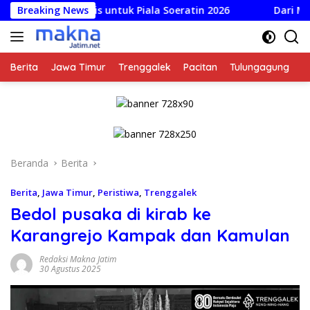
Langsung
 Dirilis untuk Piala Soeratin 2026
Breaking News
Dari Mustahik Jadi 
ke
konten
Berita
Jawa Timur
Trenggalek
Pacitan
Tulungagung
K
Beranda
Berita
Berita
,
Jawa Timur
,
Peristiwa
,
Trenggalek
Bedol pusaka di kirab ke
Karangrejo Kampak dan Kamulan
Redaksi Makna Jatim
30 Agustus 2025