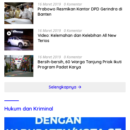
16 Maret 2019
0 Komentar
Prabowo Resmikan Kantor DPD Gerindra di
Banten
16 Maret 2019
0 Komentar
Video: Kelemahan dan Kelebihan All New
Terios
16 Maret 2019
0 Komentar
Bersih-bersih, 60 Warga Tanjung Priok Ikuti
Program Padat Karya
Selengkapnya
Hukum dan Kriminal