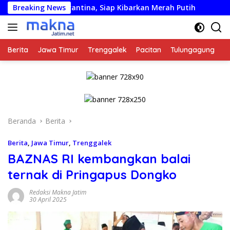
Langsung
ikarantina, Siap Kibarkan Merah Putih
Breaking News
DPRD Trenggale
ke
konten
Berita
Jawa Timur
Trenggalek
Pacitan
Tulungagung
K
Beranda
Berita
Berita
,
Jawa Timur
,
Trenggalek
BAZNAS RI kembangkan balai
ternak di Pringapus Dongko
Redaksi Makna Jatim
30 April 2025