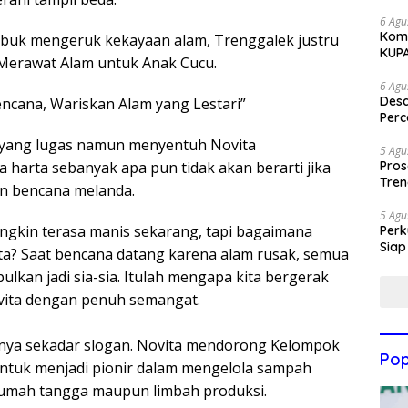
6 Agu
Komi
 sibuk mengeruk kekayaan alam, Trenggalek justru
KUP
: Merawat Alam untuk Anak Cucu.
6 Agu
Des
encana, Wariskan Alam yang Lestari”
Perc
a yang lugas namun menyentuh Novita
5 Agu
Pros
harta sebanyak apa pun tidak akan berarti jika
Tren
an bencana melanda.
5 Agu
ungkin terasa manis sekarang, tapi bagaimana
Perk
Siap
ta? Saat bencana datang karena alam rusak, semua
ulkan jadi sia-sia. Itulah mengapa kita bergerak
vita dengan penuh semangat.
hanya sekadar slogan. Novita mendorong Kelompok
Pop
ntuk menjadi pionir dalam mengelola sampah
rumah tangga maupun limbah produksi.