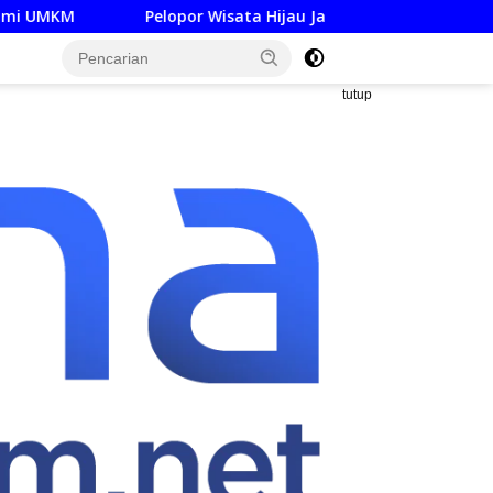
lopor Wisata Hijau Jatim Museum SBY-Ani Pacitan Resmi Hadir
tutup