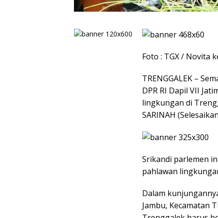
Foto : TGX / Novit
​TRENGGALEK – Sema
DPR RI Dapil VII Jat
lingkungan di Treng
SARINAH (Selesaika
Srikandi parlemen 
pahlawan lingkunga
​Dalam kunjunganny
Jambu, Kecamatan T
Trenggalek harus be