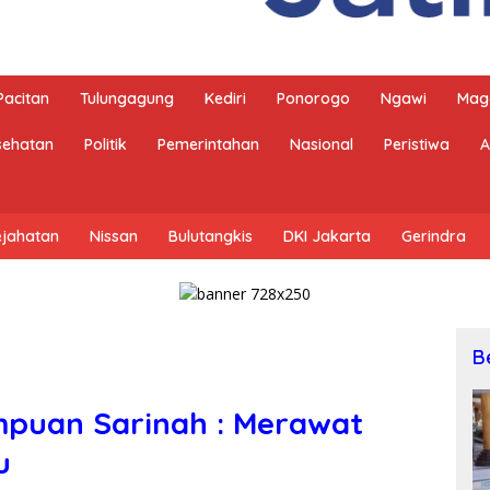
Pacitan
Tulungagung
Kediri
Ponorogo
Ngawi
Mag
sehatan
Politik
Pemerintahan
Nasional
Peristiwa
A
ejahatan
Nissan
Bulutangkis
DKI Jakarta
Gerindra
B
mpuan Sarinah : Merawat
u