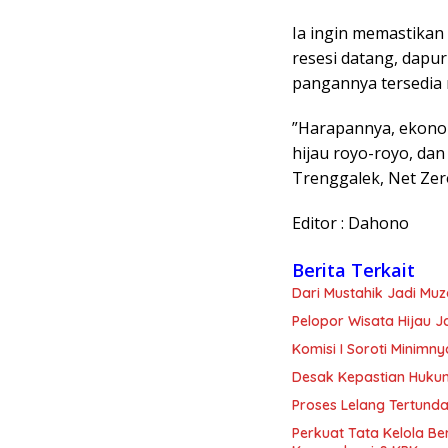
​Ia ingin memastikan
resesi datang, dapu
pangannya tersedia m
​”Harapannya, ekon
hijau royo-royo, dan
Trenggalek, Net Zer
Editor : Dahono
Berita Terkait
Dari Mustahik Jadi Mu
Pelopor Wisata Hijau 
Komisi I Soroti Minim
Desak Kepastian Huku
Proses Lelang Tertunda
Perkuat Tata Kelola B