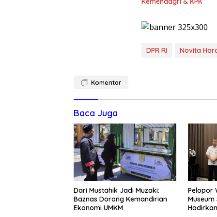
Kemendagri & KPK
DPR RI
Novita Hard
Komentar
Baca Juga
Dari Mustahik Jadi Muzaki:
Pelopor 
Baznas Dorong Kemandirian
Museum S
Ekonomi UMKM
Hadirka