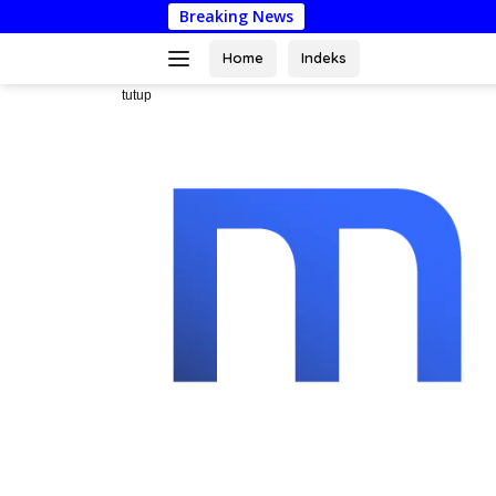
Langsung
Breaking News
Dari Mustahik Jad
ke
konten
Home
Indeks
tutup