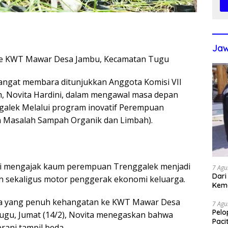
Jaw
a ke KWT Mawar Desa Jambu, Kecamatan Tugu
ngat membara ditunjukkan Anggota Komisi VII
im, Novita Hardini, dalam mengawal masa depan
galek Melalui program inovatif Perempuan
n Masalah Sampah Organik dan Limbah).
ini mengajak kaum perempuan Trenggalek menjadi
7 Agu
Dari
n sekaligus motor penggerak ekonomi keluarga.
Kem
a yang penuh kehangatan ke KWT Mawar Desa
7 Agu
Pelo
ugu, Jumat (14/2), Novita menegaskan bahwa
Paci
rani tampil beda.