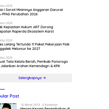
stus 2026
si I Soroti Minimnya Anggaran Darurat
A-PPAS Perubahan 2026
stus 2026
ak Kepastian Hukum ART Dorong
epatan Raperda Ekosistem Karst
stus 2026
es Lelang Tertunda 11 Paket Pekerjaan Fisik
ggalek Meluncur ke 2027
stus 2026
uat Tata Kelola Bersih, Pemkab Ponorogo
 Jalankan Arahan Kemendagri & KPK
Selengkapnya
ular Post
16 Maret 2019
0 Komentar
Menag Kecam Penembakan di