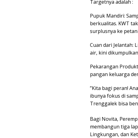
​Targetnya adalah :
​Pupuk Mandiri: Sam
berkualitas. KWT tak
surplusnya ke petani 
​Cuan dari Jelantah
air, kini dikumpulkan
​Pekarangan Produk
pangan keluarga de
​”Kita bagi peran! A
ibunya fokus di sam
Trenggalek bisa ben
​Bagi Novita, Perem
membangun tiga lap
Lingkungan, dan Ke