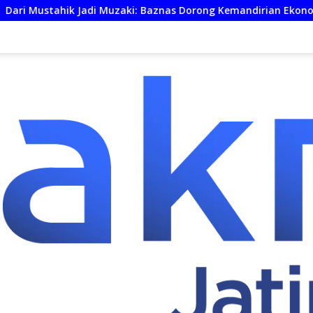
i Muzaki: Baznas Dorong Kemandirian Ekonomi UMKM
Pe