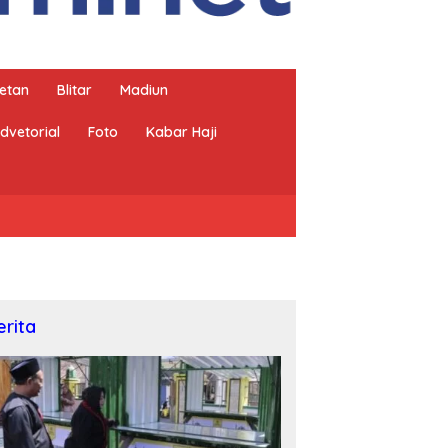
etan
Blitar
Madiun
dvetorial
Foto
Kabar Haji
erita