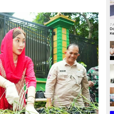
7 
Da
K