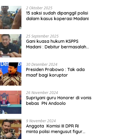
2 Oktober 2025
15 saksi sudah dipanggil polisi
dalam kasus koperasi Madani
25 September 2025
Gani kuasa hukum KSPPS
Madani : Debitur bermasalah
kita somasi
30 Desember 2024
Presiden Prabowo : Tak ada
maaf bagi koruptor
26 November 2024
Supriyani guru Honorer di vonis
bebas PN Andoolo
9 November 2024
Anggota Komisi III DPR RI
minta polisi mengusut figur
public yang terlibat promosi