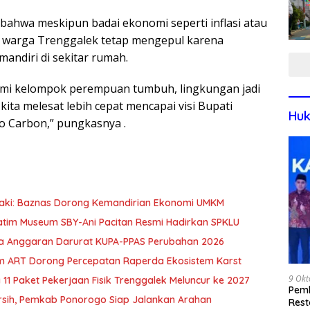
 bahwa meskipun badai ekonomi seperti inflasi atau
r warga Trenggalek tetap mengepul karena
andiri di sekitar rumah.
omi kelompok perempuan tumbuh, lingkungan jadi
 kita melesat lebih cepat mencapai visi Bupati
Huk
o Carbon,” pungkasnya .
zaki: Baznas Dorong Kemandirian Ekonomi UMKM
Jatim Museum SBY-Ani Pacitan Resmi Hadirkan SPKLU
nya Anggaran Darurat KUPA-PPAS Perubahan 2026
m ART Dorong Percepatan Raperda Ekosistem Karst
9 Okt
 11 Paket Pekerjaan Fisik Trenggalek Meluncur ke 2027
Pemk
ersih, Pemkab Ponorogo Siap Jalankan Arahan
Rest