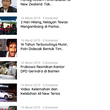
New Zealand: Tak
Berperikemanusiaan!
16 Maret 2019
0 Komentar
2 Hari Hilang, Nelayan Tewas
Mengambang di Pantai
Cipalawah Garut
16 Maret 2019
0 Komentar
14 Tahun Terbunuhnya Munir,
Polri Didesak Bentuk Tim
Khusus
16 Maret 2019
0 Komentar
Prabowo Resmikan Kantor
DPD Gerindra di Banten
16 Maret 2019
0 Komentar
Video: Kelemahan dan
Kelebihan All New Terios
16 Maret 2019
0 Komentar