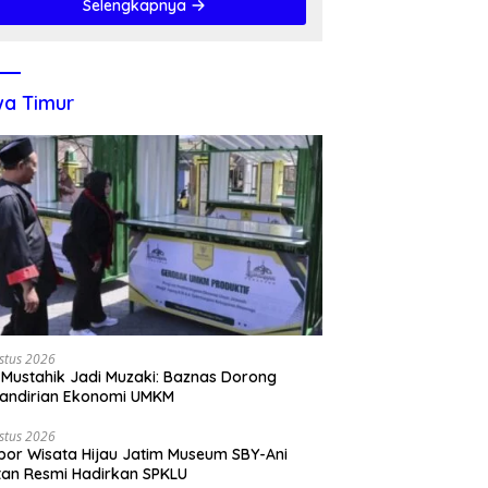
Selengkapnya
a Timur
stus 2026
 Mustahik Jadi Muzaki: Baznas Dorong
andirian Ekonomi UMKM
stus 2026
por Wisata Hijau Jatim Museum SBY-Ani
tan Resmi Hadirkan SPKLU