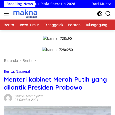
Langsung
s untuk Piala Soeratin 2026
Breaking News
Dari Mustahik Jadi Muzaki
ke
konten
Berita
Jawa Timur
Trenggalek
Pacitan
Tulungagung
K
Beranda
Berita
Berita
,
Nasional
Menteri kabinet Merah Putih yang
dilantik Presiden Prabowo
Redaksi Makna Jatim
21 Oktober 2024