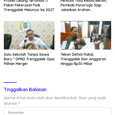
Proses Lelang Tertunda 11
Perkuat Tata Kelola Bersih,
Paket Pekerjaan Fisik
Pemkab Ponorogo Siap
Trenggalek Meluncur ke 2027
Jalankan Arahan
Kemendagri & KPK
Satu Sekolah Tanpa Siswa
Tekan Defisit Fiskal,
Baru ” DPRD Trenggalek Opsi
Trenggalek Sisir Anggaran
Pilihan Merger
Hingga Rp30 Miliar
Tinggalkan Balasan
Alamat email Anda tidak akan dipublikasikan.
Ruas yang wajib
ditandai
*