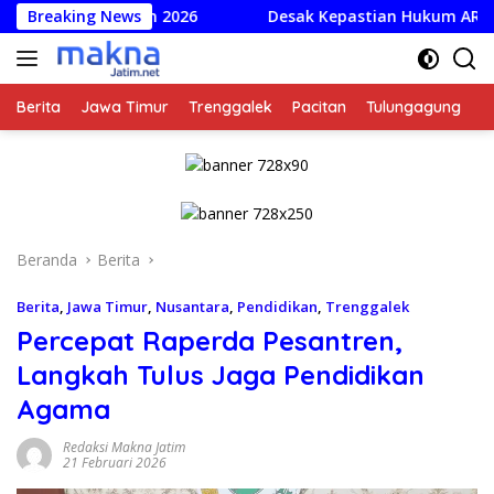
Langsung
ubahan 2026
Breaking News
Desak Kepastian Hukum ART Dorong Perce
ke
konten
Berita
Jawa Timur
Trenggalek
Pacitan
Tulungagung
K
Beranda
Berita
Berita
,
Jawa Timur
,
Nusantara
,
Pendidikan
,
Trenggalek
Percepat Raperda Pesantren,
Langkah Tulus Jaga Pendidikan
Agama
Redaksi Makna Jatim
21 Februari 2026