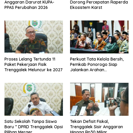
Anggaran Darurat KUPA-
Dorong Percepatan Raperda
PPAS Perubahan 2026
Ekosistem Karst
Proses Lelang Tertunda 11
Perkuat Tata Kelola Bersih,
Paket Pekerjaan Fisik
Pemkab Ponorogo Siap
Trenggalek Meluncur ke 2027
Jalankan Arahan
Kemendagri & KPK
Satu Sekolah Tanpa Siswa
Tekan Defisit Fiskal,
Baru ” DPRD Trenggalek Opsi
Trenggalek Sisir Anggaran
Pilihan Merger
Hingga Rp30 Miliar