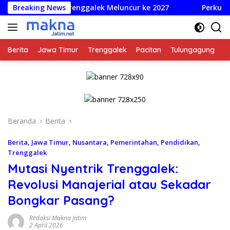
Langsung
ik Trenggalek Meluncur ke 2027
Breaking News
Perkuat Tata Kelola Be
ke
konten
Berita
Jawa Timur
Trenggalek
Pacitan
Tulungagung
K
Beranda
Berita
Berita
,
Jawa Timur
,
Nusantara
,
Pemerintahan
,
Pendidikan
,
Trenggalek
Mutasi Nyentrik Trenggalek:
Revolusi Manajerial atau Sekadar
Bongkar Pasang?
Redaksi Makna Jatim
2 April 2026