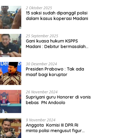
2 Oktober 2025
15 saksi sudah dipanggil polisi
dalam kasus koperasi Madani
25 September 2025
Gani kuasa hukum KSPPS
Madani : Debitur bermasalah
kita somasi
30 Desember 2024
Presiden Prabowo : Tak ada
maaf bagi koruptor
26 November 2024
Supriyani guru Honorer di vonis
bebas PN Andoolo
9 November 2024
Anggota Komisi III DPR RI
minta polisi mengusut figur
public yang terlibat promosi