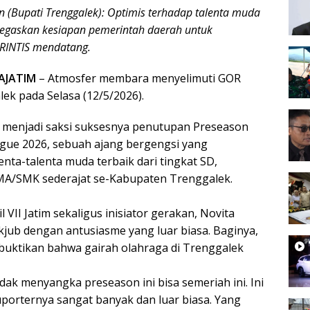
n (Bupati Trenggalek): Optimis terhadap talenta muda
egaskan kesiapan pemerintah daerah untuk
INTIS mendatang.
AJATIM
– Atmosfer membara menyelimuti GOR
ek pada Selasa (12/5/2026).
 menjadi saksi suksesnya penutupan Preseason
gue 2026, sebuah ajang bergengsi yang
ta-talenta muda terbaik dari tingkat SD,
A/SMK sederajat se-Kabupaten Trenggalek.
 VII Jatim sekaligus inisiator gerakan, Novita
kjub dengan antusiasme yang luar biasa. Baginya,
uktikan bahwa gairah olahraga di Trenggalek
idak menyangka preseason ini bisa semeriah ini. Ini
Suporternya sangat banyak dan luar biasa. Yang