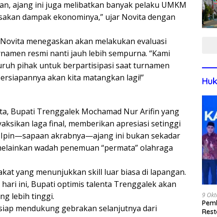
n, ajang ini juga melibatkan banyak pelaku UMKM
asakan dampak ekonominya,” ujar Novita dengan
, Novita menegaskan akan melakukan evaluasi
namen resmi nanti jauh lebih sempurna. “Kami
uruh pihak untuk berpartisipasi saat turnamen
Persiapannya akan kita matangkan lagi!”
Huk
ta, Bupati Trenggalek Mochamad Nur Arifin yang
ksikan laga final, memberikan apresiasi setinggi
s Ipin—sapaan akrabnya—ajang ini bukan sekadar
melainkan wadah penemuan “permata” olahraga
akat yang menunjukkan skill luar biasa di lapangan.
a hari ini, Bupati optimis talenta Trenggalek akan
9 Okt
ng lebih tinggi.
Pemk
 siap mendukung gebrakan selanjutnya dari
Rest