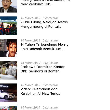
New Zealand: Tak
Berperikemanusiaan!
16 Maret 2019
0 Komentar
2 Hari Hilang, Nelayan Tewas
Mengambang di Pantai
Cipalawah Garut
16 Maret 2019
0 Komentar
14 Tahun Terbunuhnya Munir,
Polri Didesak Bentuk Tim
Khusus
16 Maret 2019
0 Komentar
Prabowo Resmikan Kantor
DPD Gerindra di Banten
16 Maret 2019
0 Komentar
Video: Kelemahan dan
Kelebihan All New Terios
16 Maret 2019
0 Komentar