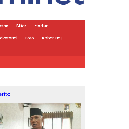
etan
Blitar
Madiun
dvetorial
Foto
Kabar Haji
erita