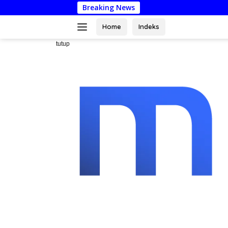
Langsung
Breaking News
Komisi 
ke
konten
Home
Indeks
tutup