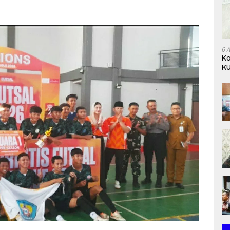
6 
Ko
KU