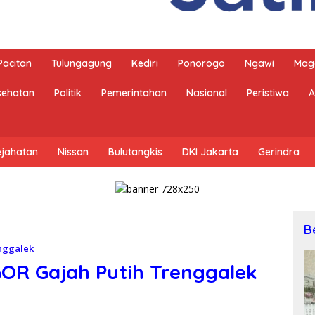
Pacitan
Tulungagung
Kediri
Ponorogo
Ngawi
Mag
sehatan
Politik
Pemerintahan
Nasional
Peristiwa
A
ejahatan
Nissan
Bulutangkis
DKI Jakarta
Gerindra
B
nggalek
OR Gajah Putih Trenggalek