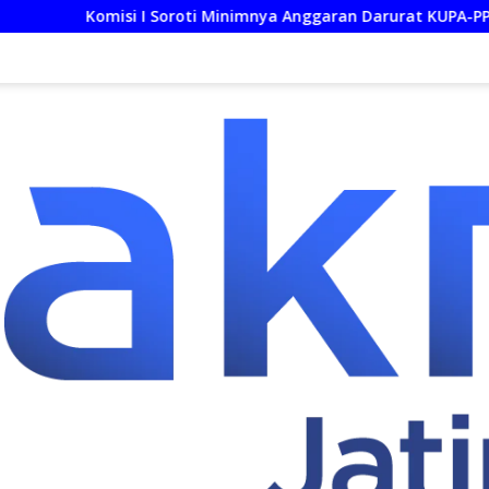
I Soroti Minimnya Anggaran Darurat KUPA-PPAS Perubahan 2026