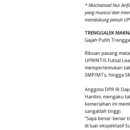
​* Mochamad Nur Arifi
yang muncul dan men
mendukung penuh UPR
TRENGGALEK MAKN
Gajah Putih Trenggal
Ribuan pasang mata
UPRINTIS Futsal Lea
mempertemukan talen
SMP/MTs, hingga SM
​Anggota DPR RI Dapil
Hardini, mengaku ta
kemeriahan ini memb
sangatlah tinggi.
​”Saya benar-benar t
di luar ekspektasi! 