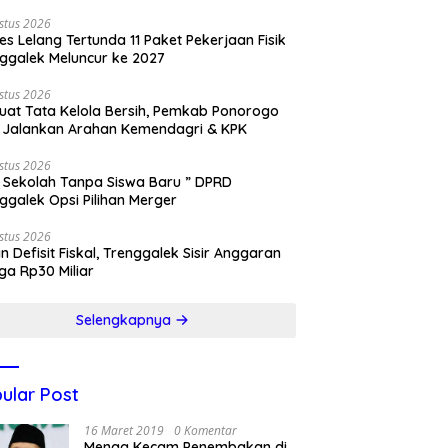
stus 2026
es Lelang Tertunda 11 Paket Pekerjaan Fisik
ggalek Meluncur ke 2027
stus 2026
uat Tata Kelola Bersih, Pemkab Ponorogo
 Jalankan Arahan Kemendagri & KPK
stus 2026
 Sekolah Tanpa Siswa Baru ” DPRD
ggalek Opsi Pilihan Merger
stus 2026
n Defisit Fiskal, Trenggalek Sisir Anggaran
ga Rp30 Miliar
Selengkapnya
ular Post
16 Maret 2019
0 Komentar
Menag Kecam Penembakan di