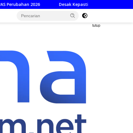
Desak Kepastian Hukum ART Dorong Percepatan Raper
tutup