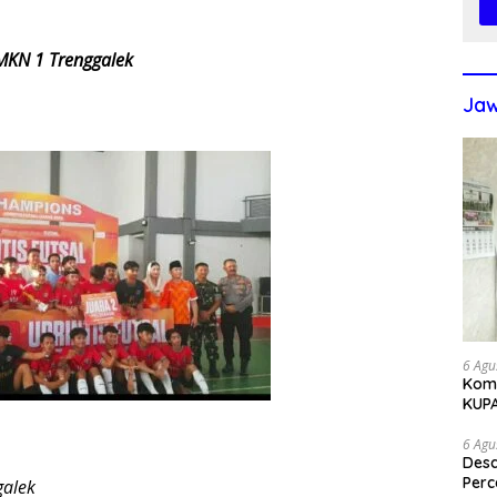
SMKN 1 Trenggalek
Jaw
6 Agu
Komi
KUP
6 Agu
Des
Perc
galek