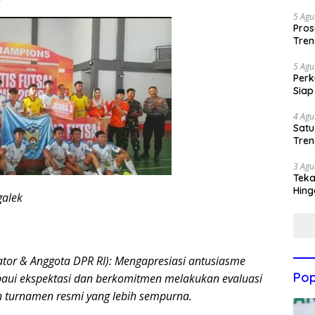
5 Agu
Pros
Tren
5 Agu
Perk
Siap
4 Agu
Satu
Tren
3 Agu
Teka
Hing
galek
siator & Anggota DPR RI): Mengapresiasi antusiasme
Pop
aui ekspektasi dan berkomitmen melakukan evaluasi
 turnamen resmi yang lebih sempurna.