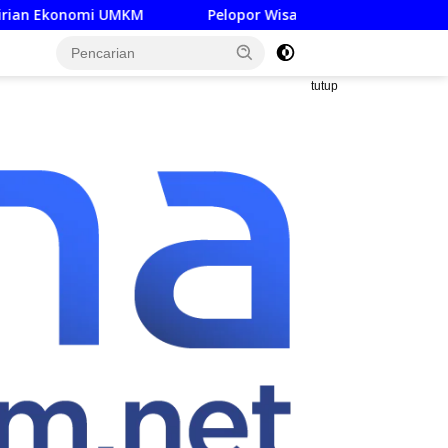
Pelopor Wisata Hijau Jatim Museum SBY-Ani Pacitan Re
tutup