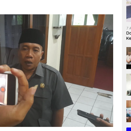
7 
Da
K