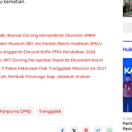
u kematian.
zaki: Baznas Dorong Kemandirian Ekonomi UMKM
Jatim Museum SBY-Ani Pacitan Resmi Hadirkan SPKLU
Huk
nya Anggaran Darurat KUPA-PPAS Perubahan 2026
m ART Dorong Percepatan Raperda Ekosistem Karst
 11 Paket Pekerjaan Fisik Trenggalek Meluncur ke 2027
ersih, Pemkab Ponorogo Siap Jalankan Arahan
Paripurna DPRD
Trenggalek
9 Okt
Pemk
Rest