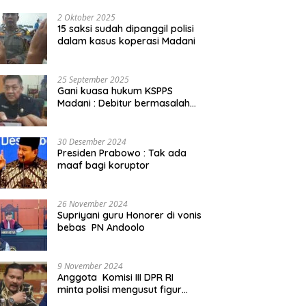
2 Oktober 2025
15 saksi sudah dipanggil polisi
dalam kasus koperasi Madani
25 September 2025
Gani kuasa hukum KSPPS
Madani : Debitur bermasalah
kita somasi
30 Desember 2024
Presiden Prabowo : Tak ada
maaf bagi koruptor
26 November 2024
Supriyani guru Honorer di vonis
bebas PN Andoolo
9 November 2024
Anggota Komisi III DPR RI
minta polisi mengusut figur
public yang terlibat promosi