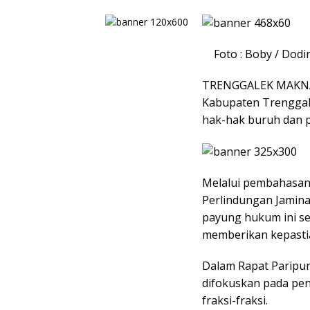
Foto : Boby / Do
​TRENGGALEK MAKNA
Kabupaten Trenggal
hak-hak buruh dan p
Melalui pembahasan
Perlindungan Jamina
payung hukum ini seg
memberikan kepastia
​​Dalam Rapat Paripu
difokuskan pada pe
fraksi-fraksi.