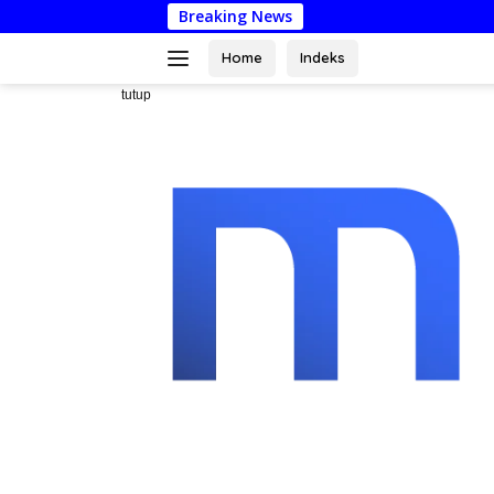
Langsung
Breaking News
Dari Must
ke
konten
Home
Indeks
tutup