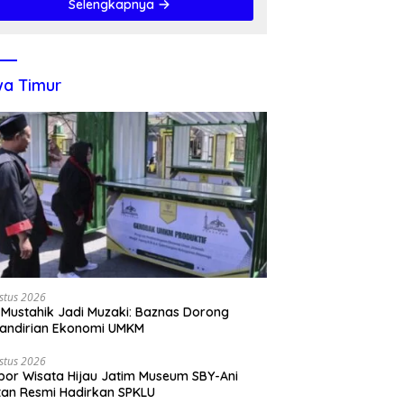
Selengkapnya
a Timur
stus 2026
 Mustahik Jadi Muzaki: Baznas Dorong
andirian Ekonomi UMKM
stus 2026
por Wisata Hijau Jatim Museum SBY-Ani
tan Resmi Hadirkan SPKLU