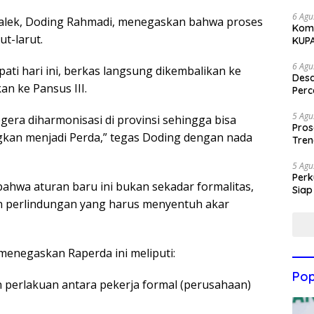
6 Agu
lek, Doding Rahmadi, menegaskan bahwa proses
Komi
ut-larut.
KUP
6 Agu
pati hari ini, berkas langsung dikembalikan ke
Des
an ke Pansus III.
Perc
5 Agu
gera diharmonisasi di provinsi sehingga bisa
Pros
kan menjadi Perda,” tegas Doding dengan nada
Tren
5 Agu
Perk
ahwa aturan baru ini bukan sekadar formalitas,
Siap
n perlindungan yang harus menyentuh akar
 menegaskan Raperda ini meliputi:
Pop
n perlakuan antara pekerja formal (perusahaan)