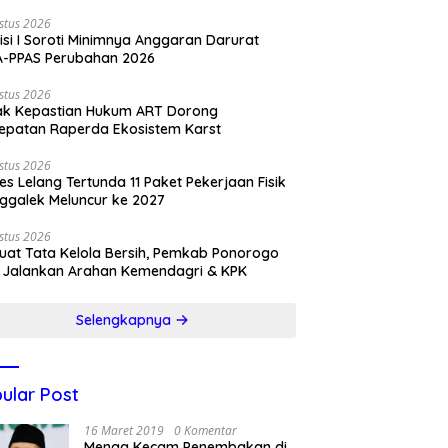
stus 2026
si I Soroti Minimnya Anggaran Darurat
A-PPAS Perubahan 2026
stus 2026
ak Kepastian Hukum ART Dorong
epatan Raperda Ekosistem Karst
stus 2026
es Lelang Tertunda 11 Paket Pekerjaan Fisik
ggalek Meluncur ke 2027
stus 2026
uat Tata Kelola Bersih, Pemkab Ponorogo
 Jalankan Arahan Kemendagri & KPK
Selengkapnya
ular Post
16 Maret 2019
0 Komentar
Menag Kecam Penembakan di