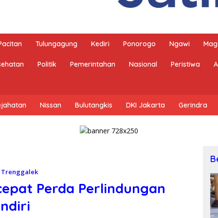
Pacitan
Tulungagung
Kediri
Ponorogo
Ngawi
Mag
sehatan
Politik
Pemerintahan
Nasional
Peristiwa
A
ejahatan
Nissan
Bulutangkis
DKI Jakarta
Gerindra
B
,
Trenggalek
epat Perda Perlindungan
ndiri