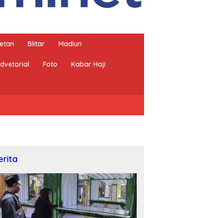
etan
Blitar
Madiun
dvetorial
Foto
Kabar Haji
erita