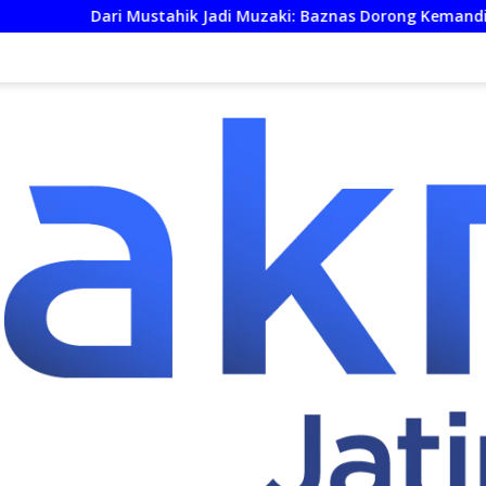
ahik Jadi Muzaki: Baznas Dorong Kemandirian Ekonomi UMKM