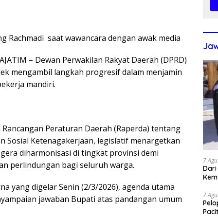
ding Rachmadi saat wawancara dengan awak media
Jaw
JATIM – Dewan Perwakilan Rakyat Daerah (DPRD)
ek mengambil langkah progresif dalam menjamin
ekerja mandiri.
 Rancangan Peraturan Daerah (Raperda) tentang
n Sosial Ketenagakerjaan, legislatif menargetkan
era diharmonisasi di tingkat provinsi demi
7 Agu
n perlindungan bagi seluruh warga.
Dari
Kem
rna yang digelar Senin (2/3/2026), agenda utama
7 Agu
nyampaian jawaban Bupati atas pandangan umum
Pelo
Paci